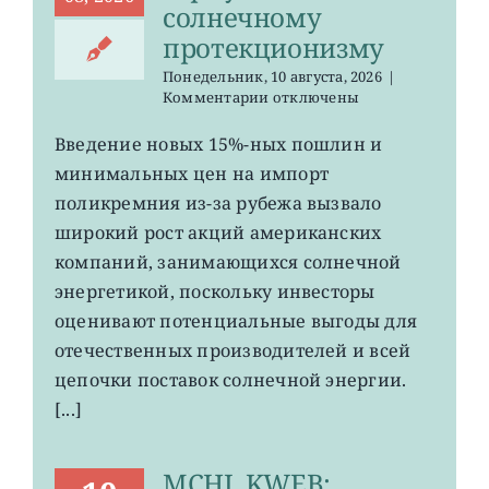
солнечному
протекционизму
Понедельник, 10 августа, 2026
|
к
Комментарии
отключены
записи
TAN:
Введение новых 15%-ных пошлин и
Трамп
минимальных цен на импорт
вернулся
к
поликремния из-за рубежа вызвало
солнечному
широкий рост акций американских
протекционизму
компаний, занимающихся солнечной
энергетикой, поскольку инвесторы
оценивают потенциальные выгоды для
отечественных производителей и всей
цепочки поставок солнечной энергии.
[...]
MCHI, KWEB: