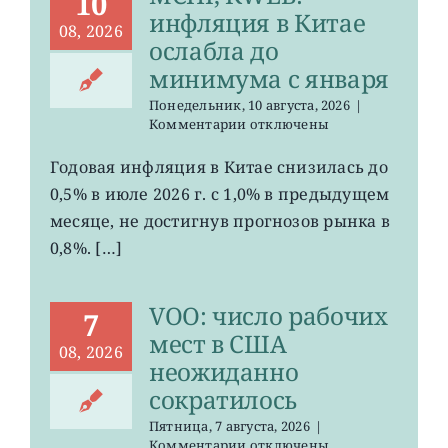
10
инфляция в Китае
08, 2026
ослабла до
минимума с января
Понедельник, 10 августа, 2026
|
к
Комментарии
отключены
записи
MCHI,
Годовая инфляция в Китае снизилась до
KWEB:
0,5% в июле 2026 г. с 1,0% в предыдущем
инфляция
в
месяце, не достигнув прогнозов рынка в
Китае
0,8%. […]
ослабла
до
минимума
VOO: число рабочих
с
7
января
мест в США
08, 2026
неожиданно
сократилось
Пятница, 7 августа, 2026
|
к
Комментарии
отключены