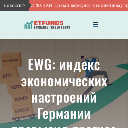
Skip
Новости >
Авг 10:
TAN: Трамп вернулся к солнечному пр
to
content
Toggle
Navigation
ГЛАВНАЯ
EWG: индекс
ЧТО ТАКОЕ ETF
экономических
ИНВЕСТИЦИИ В ETF
настроений
ТЕМАТИЧЕСКИЕ ETF
Германии
АКТУАЛЬНЫЕ