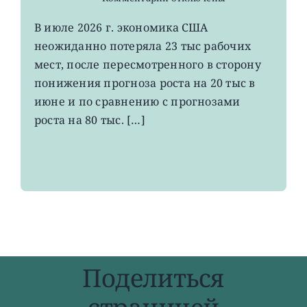
записи
VOO:
В июле 2026 г. экономика США
число
неожиданно потеряла 23 тыс рабочих
рабочих
мест
мест, после пересмотренного в сторону
в
понижения прогноза роста на 20 тыс в
США
июне и по сравнению с прогнозами
неожиданно
сократилось
роста на 80 тыс. […]
Поделиться