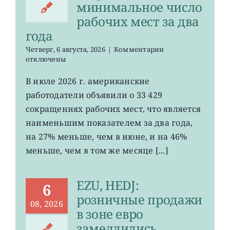
минимальное число
рабочих мест за два
года
к
Четверг, 6 августа, 2026
|
Комментарии
записи
отключены
Американские
работодатели
В июле 2026 г. американские
сократили
работодатели объявили о 33 429
минимальное
число
сокращениях рабочих мест, что является
рабочих
наименьшим показателем за два года,
мест
на 27% меньше, чем в июне, и на 46%
за
два
меньше, чем в том же месяце [...]
года
EZU, HEDJ:
6
розничные продажи
08, 2026
в зоне евро
замедлились