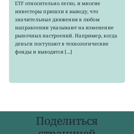
ETF относительно легко, и многие
говорят
потоки
инвесторы пришли к выводу, что
средств
значительные движения в любом
на
направлении указывают на изменение
рынке
ETF
рыночных настроений. Например, когда
деньги поступают в технологические
фонды и выводятся [...]
Поделиться
страницей