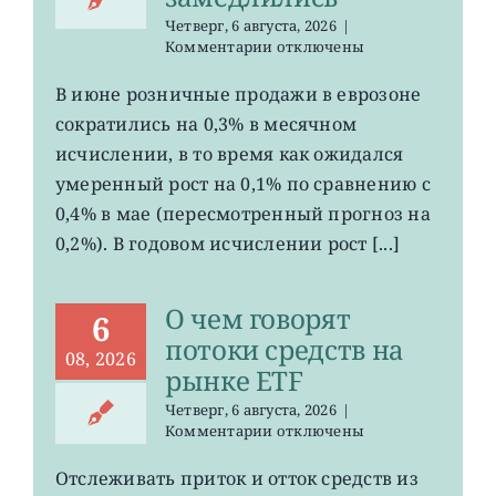
Четверг, 6 августа, 2026
|
к
Комментарии
отключены
записи
EZU,
В июне розничные продажи в еврозоне
HEDJ:
сократились на 0,3% в месячном
розничные
продажи
исчислении, в то время как ожидался
в
умеренный рост на 0,1% по сравнению с
зоне
0,4% в мае (пересмотренный прогноз на
евро
замедлились
0,2%). В годовом исчислении рост [...]
О чем говорят
6
потоки средств на
08, 2026
рынке ETF
Четверг, 6 августа, 2026
|
к
Комментарии
отключены
записи
О
Отслеживать приток и отток средств из
чем