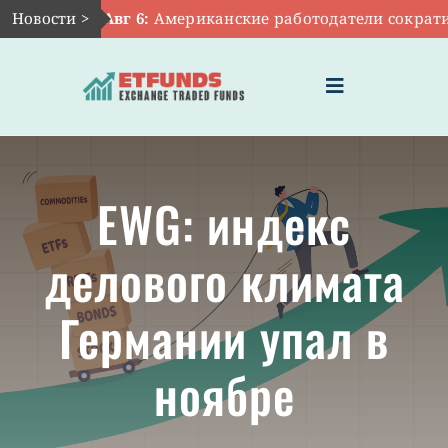
Skip
Новости >
Авг 6:
Американские работодатели сократили 
to
content
Toggle
Navigation
ГЛАВНАЯ
EWG: индекс
ЧТО ТАКОЕ ETF
делового климата
ИНВЕСТИЦИИ В ETF
Германии упал в
ТЕМАТИЧЕСКИЕ ETF
ноябре
АКТУАЛЬНЫЕ