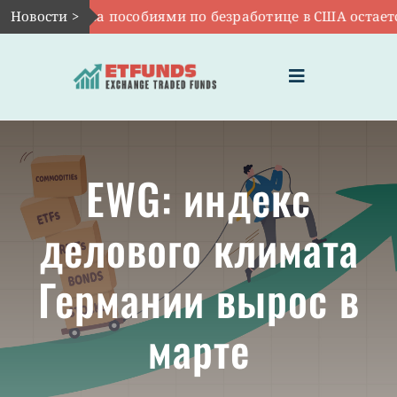
Skip
ращений за пособиями по безработице в США остается 
Новости >
to
content
Toggle
Navigation
ГЛАВНАЯ
EWG: индекс
ЧТО ТАКОЕ ETF
делового климата
ИНВЕСТИЦИИ В ETF
Германии вырос в
ТЕМАТИЧЕСКИЕ ETF
марте
АКТУАЛЬНЫЕ