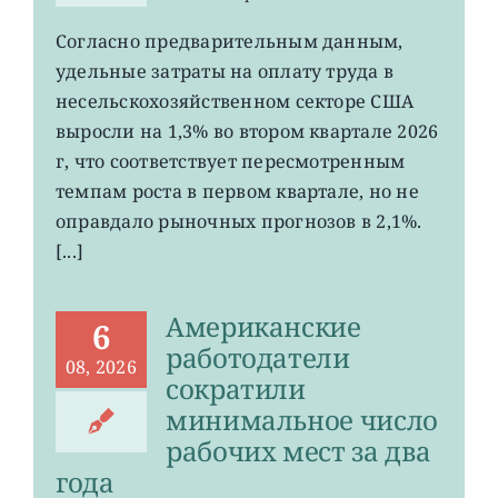
записи
Затраты
Согласно предварительным данным,
на
удельные затраты на оплату труда в
рабочую
силу
несельскохозяйственном секторе США
в
выросли на 1,3% во втором квартале 2026
США
г, что соответствует пересмотренным
выросли
меньше
темпам роста в первом квартале, но не
ожиданий
оправдало рыночных прогнозов в 2,1%.
[...]
Американские
6
работодатели
08, 2026
сократили
минимальное число
рабочих мест за два
года