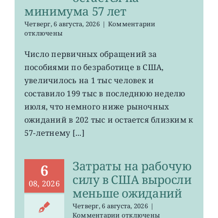
минимума 57 лет
к
Четверг, 6 августа, 2026
|
Комментарии
записи
отключены
Число
первичных
Число первичных обращений за
обращений
пособиями по безработице в США,
за
пособиями
увеличилось на 1 тыс человек и
по
составило 199 тыс в последнюю неделю
безработице
июля, что немного ниже рыночных
в
США
ожиданий в 202 тыс и остается близким к
остается
57-летнему [...]
на
минимума
57
Затраты на рабочую
лет
6
силу в США выросли
08, 2026
меньше ожиданий
Четверг, 6 августа, 2026
|
к
Комментарии
отключены