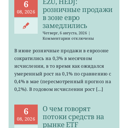
EZU, HEDJ:
6
розничные продажи
08, 2026
в зоне евро
замедлились
Четверг, 6 августа, 2026
|
к
Комментарии
отключены
записи
EZU,
В июне розничные продажи в еврозоне
HEDJ:
сократились на 0,3% в месячном
розничные
продажи
исчислении, в то время как ожидался
в
умеренный рост на 0,1% по сравнению с
зоне
0,4% в мае (пересмотренный прогноз на
евро
замедлились
0,2%). В годовом исчислении рост [...]
О чем говорят
6
потоки средств на
08, 2026
рынке ETF