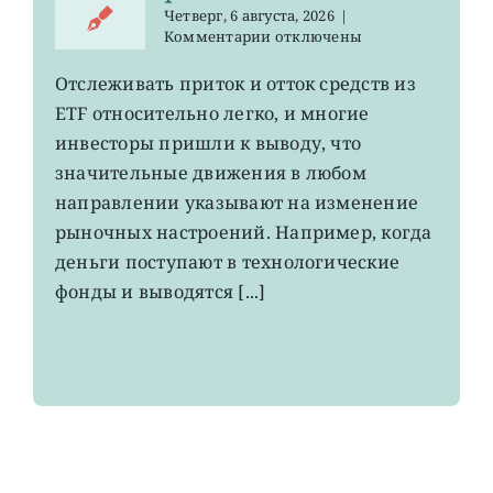
Четверг, 6 августа, 2026
|
к
Комментарии
отключены
записи
О
Отслеживать приток и отток средств из
чем
ETF относительно легко, и многие
говорят
потоки
инвесторы пришли к выводу, что
средств
значительные движения в любом
на
направлении указывают на изменение
рынке
ETF
рыночных настроений. Например, когда
деньги поступают в технологические
фонды и выводятся [...]