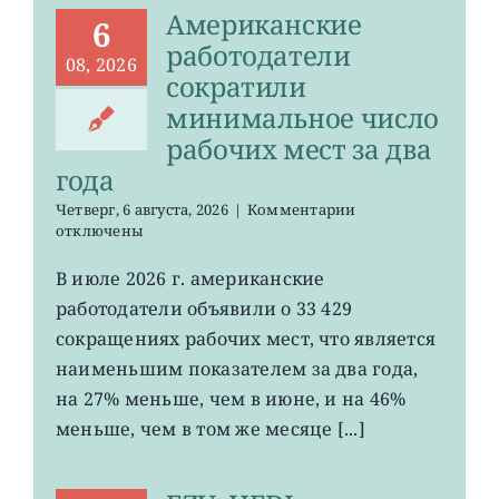
Американские
6
работодатели
08, 2026
сократили
минимальное число
рабочих мест за два
года
к
Четверг, 6 августа, 2026
|
Комментарии
записи
отключены
Американские
работодатели
В июле 2026 г. американские
сократили
работодатели объявили о 33 429
минимальное
число
сокращениях рабочих мест, что является
рабочих
наименьшим показателем за два года,
мест
на 27% меньше, чем в июне, и на 46%
за
два
меньше, чем в том же месяце [...]
года