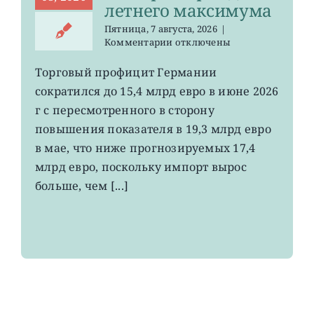
летнего максимума
Пятница, 7 августа, 2026
|
к
Комментарии
отключены
записи
EWG:
Торговый профицит Германии
немецкий
сократился до 15,4 млрд евро в июне 2026
экспорт
вырос
г с пересмотренного в сторону
до
повышения показателя в 19,3 млрд евро
4-
в мае, что ниже прогнозируемых 17,4
летнего
максимума
млрд евро, поскольку импорт вырос
больше, чем [...]