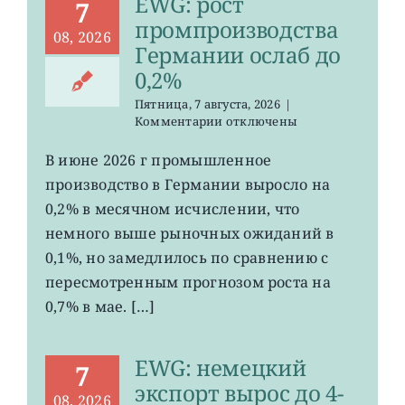
EWG: рост
7
промпроизводства
08, 2026
Германии ослаб до
0,2%
Пятница, 7 августа, 2026
|
к
Комментарии
отключены
записи
EWG:
В июне 2026 г промышленное
рост
производство в Германии выросло на
промпроизводства
Германии
0,2% в месячном исчислении, что
ослаб
немного выше рыночных ожиданий в
до
0,1%, но замедлилось по сравнению с
0,2%
пересмотренным прогнозом роста на
0,7% в мае. […]
EWG: немецкий
7
экспорт вырос до 4-
08, 2026