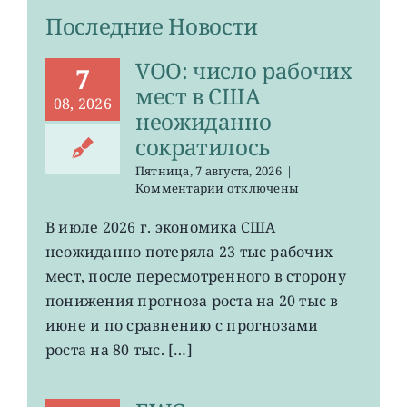
Последние Новости
VOO: число рабочих
7
мест в США
08, 2026
неожиданно
сократилось
Пятница, 7 августа, 2026
|
к
Комментарии
отключены
записи
VOO:
В июле 2026 г. экономика США
число
неожиданно потеряла 23 тыс рабочих
рабочих
мест
мест, после пересмотренного в сторону
в
понижения прогноза роста на 20 тыс в
США
июне и по сравнению с прогнозами
неожиданно
сократилось
роста на 80 тыс. […]