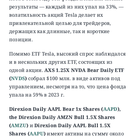
результаты — каждый из них упал на 33%, —
волатильность акций Tesla делает их
привлекательной целью для трейдеров,
держащих как длинные, так и короткие
позиции.
Помимо ETF Tesla, высокий спрос наблюдался
и в нескольких других ETF, состоящих из
одной акции.
AXS 1.25X NVDA Bear Daily ETF
(
NVDS
)
собрал $100 млн. в виде активов под
управлением, несмотря на то, что цена фонда
упала на 59% в 2023 г.
Direxion Daily AAPL Bear 1x Shares (
AAPD
),
the Direxion Daily AMZN Bull 1.5X Shares
(
AMZU
)
и
Direxion Daily AAPL Bull 1.5X
Shares (
AAPU
)
имеют активы на сумму около