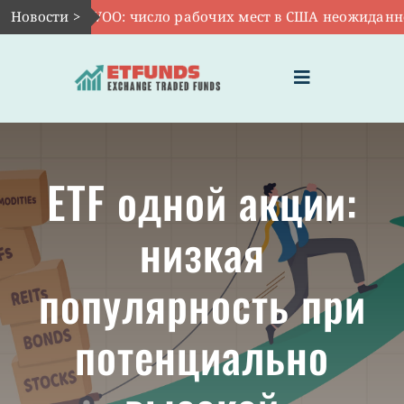
Skip
Новости >
Авг 7:
VOO: число рабочих мест в США неожиданно со
to
content
Toggle
Navigation
ГЛАВНАЯ
ETF одной акции:
ЧТО ТАКОЕ ETF
низкая
ИНВЕСТИЦИИ В ETF
популярность при
ТЕМАТИЧЕСКИЕ ETF
потенциально
АКТУАЛЬНЫЕ