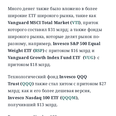
Много денег также было вложено в более
широкие ETF широкого рынка, такие как
Vanguard MSCI Total Market (
VTI
)
, приток
которого составил $31 млрд; а также фонды
широкого рынка, которые делят рынок по-
разному, например,
Invesco S&P 500 Equal
Weight ETF (
RSP
)
с притоком $16 млрд и
Vanguard Growth Index Fund ETF (
VUG
)
с
притоком $18 млрд.
Технологический фонд
Invesco QQQ
Trust
(
QQQ
)
также стал хитом с притоком $27
млрд; как и его более дешевая версия,
Invesco Nasdaq 100 ETF (
QQQM
),
получивший $13 млрд.