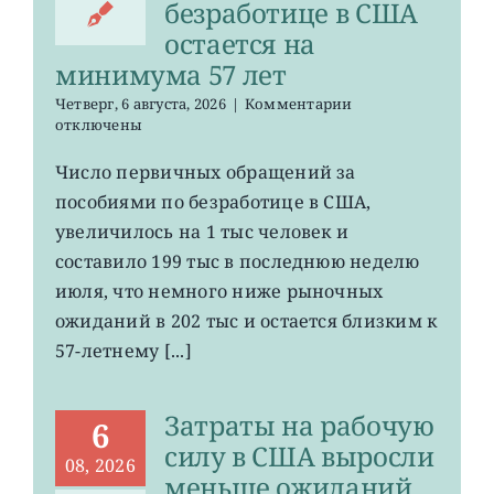
безработице в США
остается на
минимума 57 лет
к
Четверг, 6 августа, 2026
|
Комментарии
записи
отключены
Число
первичных
Число первичных обращений за
обращений
пособиями по безработице в США,
за
пособиями
увеличилось на 1 тыс человек и
по
составило 199 тыс в последнюю неделю
безработице
июля, что немного ниже рыночных
в
США
ожиданий в 202 тыс и остается близким к
остается
57-летнему [...]
на
минимума
57
Затраты на рабочую
лет
6
силу в США выросли
08, 2026
меньше ожиданий