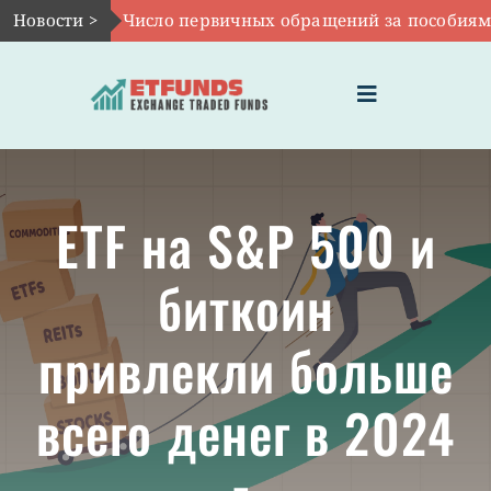
Skip
Новости >
Авг 6:
Число первичных обращений за пособиями по б
to
content
Toggle
Navigation
ГЛАВНАЯ
ETF на S&P 500 и
ЧТО ТАКОЕ ETF
биткоин
ИНВЕСТИЦИИ В ETF
привлекли больше
ТЕМАТИЧЕСКИЕ ETF
всего денег в 2024
АКТУАЛЬНЫЕ