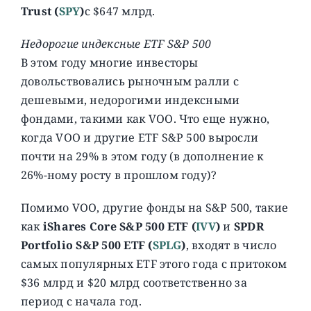
Trust (
SPY
)
с $647 млрд.
Недорогие индексные ETF S&P 500
В этом году многие инвесторы
довольствовались рыночным ралли с
дешевыми, недорогими индексными
фондами, такими как VOO. Что еще нужно,
когда VOO и другие ETF S&P 500 выросли
почти на 29% в этом году (в дополнение к
26%-ному росту в прошлом году)?
Помимо VOO, другие фонды на S&P 500, такие
как
iShares Core S&P 500 ETF (
IVV
)
и
SPDR
Portfolio S&P 500 ETF (
SPLG
)
, входят в число
самых популярных ETF этого года с притоком
$36 млрд и $20 млрд соответственно за
период с начала год.