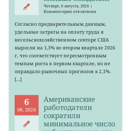
Четверг, 6 августа, 2026
|
к
Комментарии
отключены
записи
Затраты
Согласно предварительным данным,
на
удельные затраты на оплату труда в
рабочую
силу
несельскохозяйственном секторе США
в
выросли на 1,3% во втором квартале 2026
США
г, что соответствует пересмотренным
выросли
меньше
темпам роста в первом квартале, но не
ожиданий
оправдало рыночных прогнозов в 2,1%.
[...]
Американские
6
работодатели
08, 2026
сократили
минимальное число