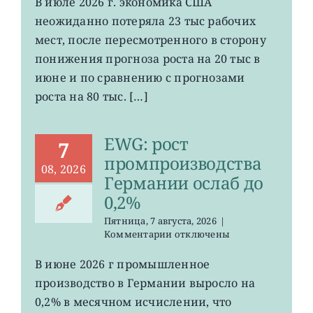
В июле 2026 г. экономика США
число
неожиданно потеряла 23 тыс рабочих
рабочих
мест
мест, после пересмотренного в сторону
в
понижения прогноза роста на 20 тыс в
США
июне и по сравнению с прогнозами
неожиданно
сократилось
роста на 80 тыс. […]
EWG: рост
7
промпроизводства
08, 2026
Германии ослаб до
0,2%
Пятница, 7 августа, 2026
|
к
Комментарии
отключены
записи
EWG:
В июне 2026 г промышленное
рост
производство в Германии выросло на
промпроизводства
Германии
0,2% в месячном исчислении, что
ослаб