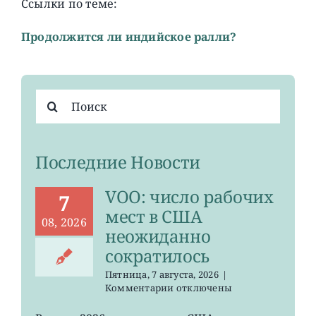
Ссылки по теме:
Продолжится ли индийское ралли?
Результат
поиска:
Последние Новости
VOO: число рабочих
7
мест в США
08, 2026
неожиданно
сократилось
Пятница, 7 августа, 2026
|
к
Комментарии
отключены
записи
VOO: