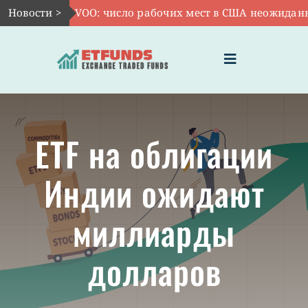
Skip
Новости >
Авг 7:
VOO: число рабочих мест в США неожиданно с
to
content
Toggle
Navigation
ГЛАВНАЯ
ETF на облигации
ЧТО ТАКОЕ ETF
Индии ожидают
ИНВЕСТИЦИИ В ETF
миллиарды
ТЕМАТИЧЕСКИЕ ETF
долларов
АКТУАЛЬНЫЕ