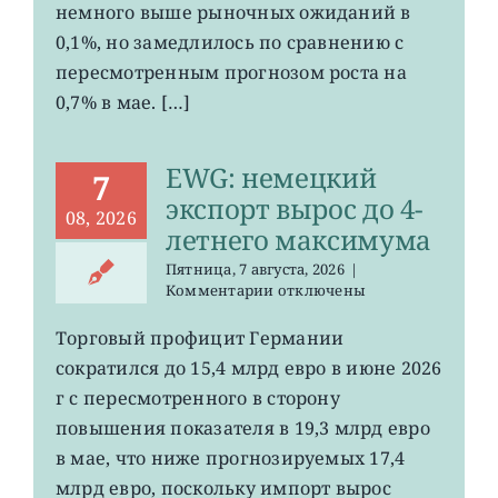
немного выше рыночных ожиданий в
до
0,1%, но замедлилось по сравнению с
0,2%
пересмотренным прогнозом роста на
0,7% в мае. […]
EWG: немецкий
7
экспорт вырос до 4-
08, 2026
летнего максимума
Пятница, 7 августа, 2026
|
к
Комментарии
отключены
записи
EWG:
Торговый профицит Германии
немецкий
сократился до 15,4 млрд евро в июне 2026
экспорт
вырос
г с пересмотренного в сторону
до
повышения показателя в 19,3 млрд евро
4-
в мае, что ниже прогнозируемых 17,4
летнего
максимума
млрд евро, поскольку импорт вырос