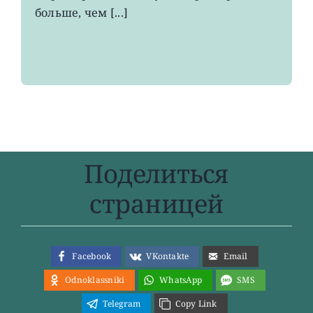
больше, чем [...]
Поделиться
страницей
Facebook
VKontakte
Email
Odnoklassniki
WhatsApp
SMS
Telegram
Copy Link