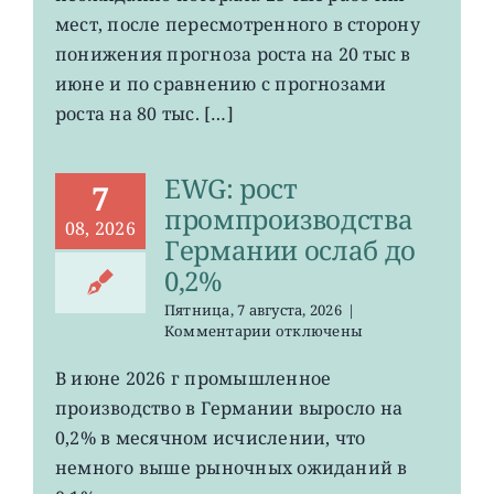
мест
мест, после пересмотренного в сторону
в
понижения прогноза роста на 20 тыс в
США
июне и по сравнению с прогнозами
неожиданно
сократилось
роста на 80 тыс. […]
EWG: рост
7
промпроизводства
08, 2026
Германии ослаб до
0,2%
Пятница, 7 августа, 2026
|
к
Комментарии
отключены
записи
EWG:
В июне 2026 г промышленное
рост
производство в Германии выросло на
промпроизводства
Германии
0,2% в месячном исчислении, что
ослаб
немного выше рыночных ожиданий в
до