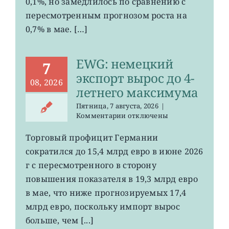
0,1%, но замедлилось по сравнению с
0,2%
пересмотренным прогнозом роста на
0,7% в мае. […]
EWG: немецкий
7
экспорт вырос до 4-
08, 2026
летнего максимума
Пятница, 7 августа, 2026
|
к
Комментарии
отключены
записи
EWG:
Торговый профицит Германии
немецкий
сократился до 15,4 млрд евро в июне 2026
экспорт
вырос
г с пересмотренного в сторону
до
повышения показателя в 19,3 млрд евро
4-
в мае, что ниже прогнозируемых 17,4
летнего
максимума
млрд евро, поскольку импорт вырос
больше, чем [...]