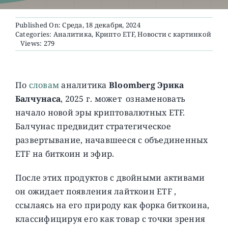
Published On: Среда, 18 декабря, 2024
О ПРОЕКТЕ
Categories:
Аналитика
,
Крипто ETF
,
Новости с картинкой
Views: 279
По
словам
аналитика
Bloomberg Эрика
Балчунаса
, 2025 г. может ознаменовать
начало новой эры криптовалютных ETF.
Балчунас предвидит стратегическое
развертывание, начавшееся с объединенных
ETF на биткоин и эфир.
После этих продуктов с двойными активами
он ожидает появления лайткоин ETF ,
ссылаясь на его природу как форка биткоина,
классифицируя его как товар с точки зрения