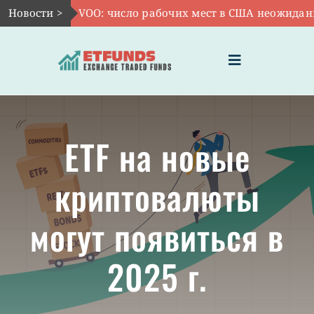
Skip
Новости >
Авг 7:
VOO: число рабочих мест в США неожиданно 
to
content
Toggle
Navigation
ГЛАВНАЯ
ETF на новые
ЧТО ТАКОЕ ETF
криптовалюты
ИНВЕСТИЦИИ В ETF
могут появиться в
ТЕМАТИЧЕСКИЕ ETF
2025 г.
АКТУАЛЬНЫЕ