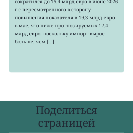
сократился до 15,4 млрд евро в июне 2026
экспорт
вырос
г с пересмотренного в сторону
до
повышения показателя в 19,3 млрд евро
4-
в мае, что ниже прогнозируемых 17,4
летнего
максимума
млрд евро, поскольку импорт вырос
больше, чем [...]
Поделиться
страницей