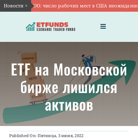
Skip
Авг 7:
Новости >
VOO: число рабочих мест в США неожиданно сок
to
content
Toggle
Navigation
ГЛАВНАЯ
ETF на Московской
ЧТО ТАКОЕ ETF
бирже лишился
ИНВЕСТИЦИИ В ETF
активов
ТЕМАТИЧЕСКИЕ ETF
АКТУАЛЬНЫЕ
Published On: Пятница, 3 июня, 2022