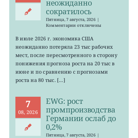
неожиданно
сократилось
Пятница, 7 августа, 2026
|
к
Комментарии
отключены
записи
VOO:
В июле 2026 г. экономика США
число
неожиданно потеряла 23 тыс рабочих
рабочих
мест
мест, после пересмотренного в сторону
в
понижения прогноза роста на 20 тыс в
США
июне и по сравнению с прогнозами
неожиданно
сократилось
роста на 80 тыс. […]
EWG: рост
7
промпроизводства
08, 2026
Германии ослаб до
0,2%
Пятница, 7 августа, 2026
|