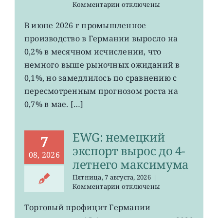
к
Комментарии
отключены
записи
EWG:
В июне 2026 г промышленное
рост
производство в Германии выросло на
промпроизводства
Германии
0,2% в месячном исчислении, что
ослаб
немного выше рыночных ожиданий в
до
0,1%, но замедлилось по сравнению с
0,2%
пересмотренным прогнозом роста на
0,7% в мае. […]
EWG: немецкий
7
экспорт вырос до 4-
08, 2026
летнего максимума
Пятница, 7 августа, 2026
|
к
Комментарии
отключены
записи
EWG:
Торговый профицит Германии
немецкий