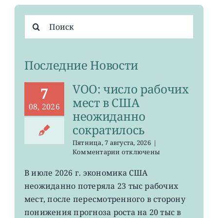
Результат
поиска:
Последние Новости
VOO: число рабочих
7
мест в США
08, 2026
неожиданно
сократилось
Пятница, 7 августа, 2026
|
к
Комментарии
отключены
записи
VOO:
В июле 2026 г. экономика США
число
неожиданно потеряла 23 тыс рабочих
рабочих
мест
мест, после пересмотренного в сторону
в
понижения прогноза роста на 20 тыс в
США