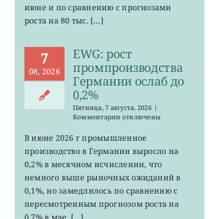
июне и по сравнению с прогнозами
неожиданно
сократилось
роста на 80 тыс. […]
EWG: рост
7
промпроизводства
08, 2026
Германии ослаб до
0,2%
Пятница, 7 августа, 2026
|
к
Комментарии
отключены
записи
EWG:
В июне 2026 г промышленное
рост
производство в Германии выросло на
промпроизводства
Германии
0,2% в месячном исчислении, что
ослаб
немного выше рыночных ожиданий в
до
0,1%, но замедлилось по сравнению с
0,2%
пересмотренным прогнозом роста на
0,7% в мае. […]