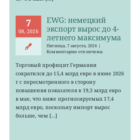
EWG: немецкий
7
экспорт вырос до 4-
08, 2026
летнего максимума
Пятница, 7 августа, 2026
|
к
Комментарии
отключены
записи
EWG:
Торговый профицит Германии
немецкий
сократился до 15,4 млрд евро в июне 2026
экспорт
вырос
г с пересмотренного в сторону
до
повышения показателя в 19,3 млрд евро
4-
в мае, что ниже прогнозируемых 17,4
летнего
максимума
млрд евро, поскольку импорт вырос
больше, чем [...]