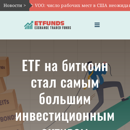
Skip
Новости >
Авг 7:
VOO: число рабочих мест в США неожиданно с
to
content
Toggle
Navigation
ГЛАВНАЯ
ETF на биткоин
ЧТО ТАКОЕ ETF
стал самым
ИНВЕСТИЦИИ В ETF
большим
ТЕМАТИЧЕСКИЕ ETF
инвестиционным
АКТУАЛЬНЫЕ