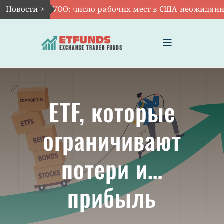
Skip
Авг 7:
Новости >
VOO: число рабочих мест в США неожиданно сок
to
content
Toggle
Navigation
ГЛАВНАЯ
ETF, которые
ЧТО ТАКОЕ ETF
ограничивают
ИНВЕСТИЦИИ В ETF
потери и…
ТЕМАТИЧЕСКИЕ ETF
прибыль
АКТУАЛЬНЫЕ