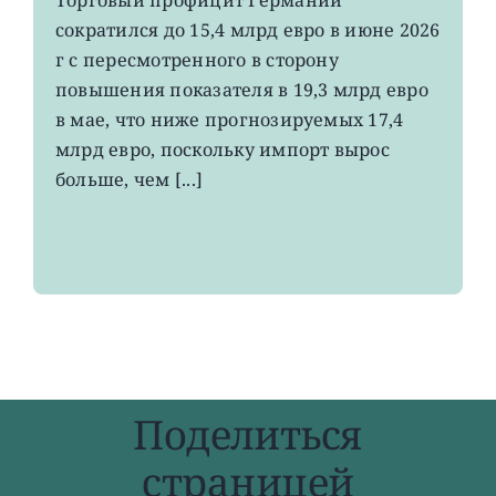
немецкий
сократился до 15,4 млрд евро в июне 2026
экспорт
вырос
г с пересмотренного в сторону
до
повышения показателя в 19,3 млрд евро
4-
в мае, что ниже прогнозируемых 17,4
летнего
максимума
млрд евро, поскольку импорт вырос
больше, чем [...]
Поделиться
страницей