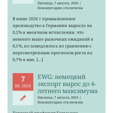
Пятница, 7 августа, 2026
|
к
Комментарии
отключены
записи
EWG:
В июне 2026 г промышленное
рост
производство в Германии выросло на
промпроизводства
Германии
0,2% в месячном исчислении, что
ослаб
немного выше рыночных ожиданий в
до
0,1%, но замедлилось по сравнению с
0,2%
пересмотренным прогнозом роста на
0,7% в мае. […]
EWG: немецкий
7
экспорт вырос до 4-
08, 2026
летнего максимума
Пятница, 7 августа, 2026
|
к
Комментарии
отключены
записи
EWG:
Торговый профицит Германии