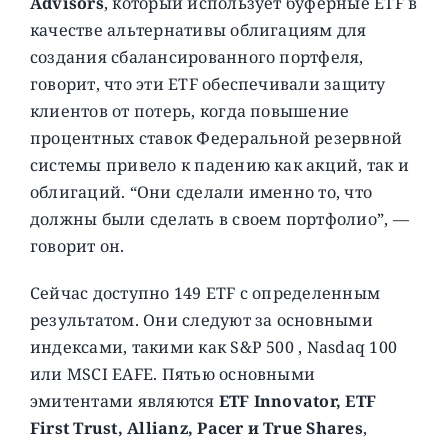
Advisors
, который использует буферные ETF в
качестве альтернативы облигациям для
создания сбалансированного портфеля,
говорит, что эти ETF обеспечивали защиту
клиентов от потерь, когда повышение
процентных ставок Федеральной резервной
системы привело к падению как акций, так и
облигаций. “Они сделали именно то, что
должны были сделать в своем портфолио”, —
говорит он.
Сейчас доступно 149 ETF с определенным
результатом. Они следуют за основными
индексами, такими как S&P 500 , Nasdaq 100
или MSCI EAFE. Пятью основными
эмитентами являются
ETF Innovator, ETF
First Trust, Allianz, Pacer и True Shares
,