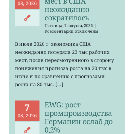
мест в США
08, 2026
неожиданно
сократилось
Пятница, 7 августа, 2026
|
к
Комментарии
отключены
записи
VOO:
В июле 2026 г. экономика США
число
неожиданно потеряла 23 тыс рабочих
рабочих
мест
мест, после пересмотренного в сторону
в
понижения прогноза роста на 20 тыс в
США
июне и по сравнению с прогнозами
неожиданно
сократилось
роста на 80 тыс. […]
EWG: рост
7
промпроизводства
08, 2026
Германии ослаб до
0,2%