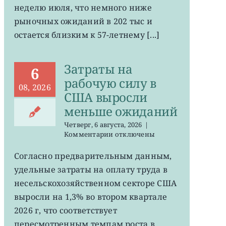
неделю июля, что немного ниже
в
США
рыночных ожиданий в 202 тыс и
остается
остается близким к 57-летнему [...]
на
минимума
57
Затраты на
лет
6
рабочую силу в
08, 2026
США выросли
меньше ожиданий
Четверг, 6 августа, 2026
|
к
Комментарии
отключены
записи
Затраты
Согласно предварительным данным,
на
удельные затраты на оплату труда в
рабочую
силу
несельскохозяйственном секторе США
в
выросли на 1,3% во втором квартале
США
2026 г, что соответствует
выросли
меньше
пересмотренным темпам роста в