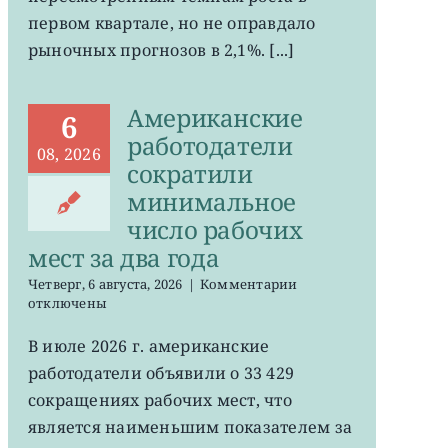
ожиданий
первом квартале, но не оправдало
рыночных прогнозов в 2,1%. [...]
Американские
6
работодатели
08, 2026
сократили
минимальное
число рабочих
мест за два года
к
Четверг, 6 августа, 2026
|
Комментарии
записи
отключены
Американские
работодатели
В июле 2026 г. американские
сократили
работодатели объявили о 33 429
минимальное
число
сокращениях рабочих мест, что
рабочих
является наименьшим показателем за
мест