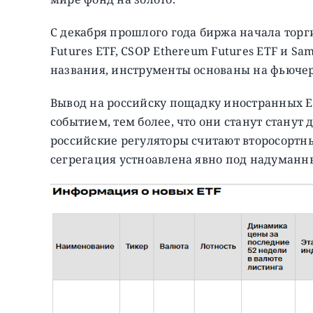
С декабря прошлого года биржа начала торги
Futures ETF, CSOP Ethereum Futures ETF и Sams
названия, инструменты основаны на фьючер
Вывод на российску пощадку иностранных 
событием, тем более, что они станут станут
российские регуляторы считают второсортн
сегрегация устноавлена явно под надуманн