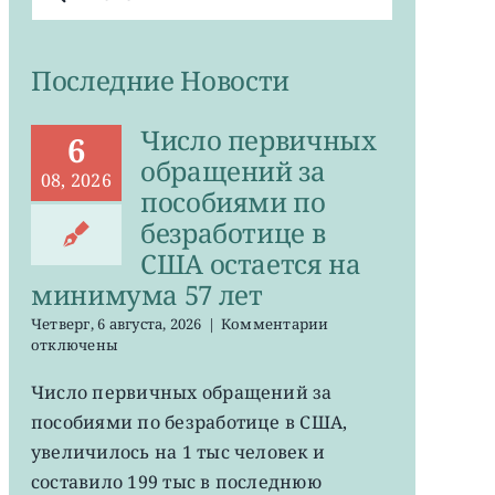
поиска:
Последние Новости
Число первичных
6
обращений за
08, 2026
пособиями по
безработице в
США остается на
минимума 57 лет
к
Четверг, 6 августа, 2026
|
Комментарии
записи
отключены
Число
первичных
Число первичных обращений за
обращений
пособиями по безработице в США,
за
пособиями
увеличилось на 1 тыс человек и
по
составило 199 тыс в последнюю
безработице