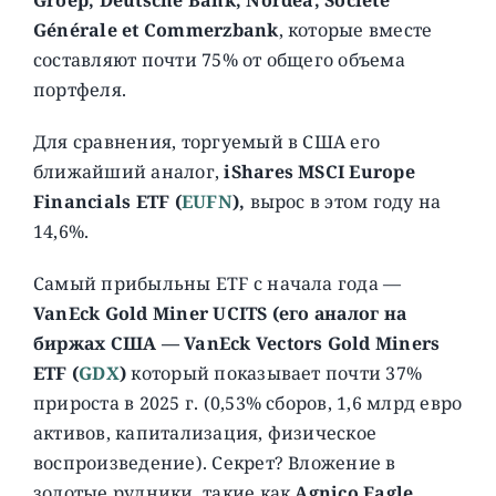
Générale et Commerzbank
, которые вместе
составляют почти 75% от общего объема
портфеля.
Для сравнения, торгуемый в США его
ближайший аналог,
iShares MSCI Europe
Financials ETF (
EUFN
),
вырос в этом году на
14,6%.
Самый прибыльны ETF с начала года —
VanEck Gold Miner UCITS (его аналог на
биржах США — VanEck Vectors Gold Miners
ETF (
GDX
)
который показывает почти 37%
прироста в 2025 г. (0,53% сборов, 1,6 млрд евро
активов, капитализация, физическое
воспроизведение). Секрет? Вложение в
золотые рудники, такие как
Agnico Eagle