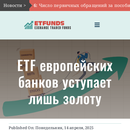
Skip
Новости >
Авг 6:
Число первичных обращений за пособиями
to
content
Toggle
Navigation
ГЛАВНАЯ
ETF европейских
ЧТО ТАКОЕ ETF
банков уступает
ИНВЕСТИЦИИ В ETF
лишь золоту
ТЕМАТИЧЕСКИЕ ETF
АКТУАЛЬНЫЕ
Published On: Понедельник, 14 апреля, 2025