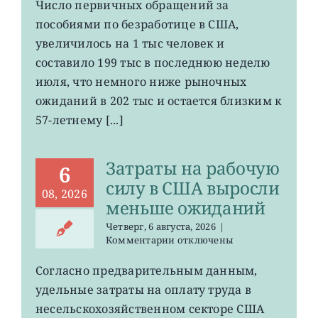
первичных
Число первичных обращений за
обращений
пособиями по безработице в США,
за
пособиями
увеличилось на 1 тыс человек и
по
составило 199 тыс в последнюю неделю
безработице
июля, что немного ниже рыночных
в
США
ожиданий в 202 тыс и остается близким к
остается
57-летнему [...]
на
минимума
57
Затраты на рабочую
лет
6
силу в США выросли
08, 2026
меньше ожиданий
Четверг, 6 августа, 2026
|
к
Комментарии
отключены
записи
Затраты
Согласно предварительным данным,
на
удельные затраты на оплату труда в
рабочую
силу
несельскохозяйственном секторе США