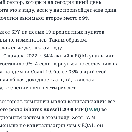
ый сектор, который на сегодняшний день
те это в виду, если у нас произойдет еще один
нологии занимают второе место с 9%.
я от SPY ​​на целых 19 процентных пунктов.
или не изменились. Таким образом,
ложение дел в этом году.
. С начала 2022 г. 64% акций в EQAL упали или
составило 9%. А если вернуться по состоянию на
ла пандемии Covid-19, более 35% акций этой
ная общая доходность акций, включая
д в течение почти четырех лет.
весторы в компании малой капитализации все
ого роста
iShares Russell 2000 ETF (
IWM
)
во
дневным ростом в этом году. Хотя IWM
 меньше по капитализации чем у EQAL, он