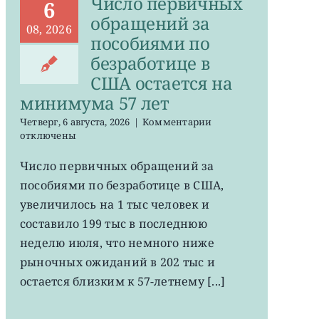
Число первичных
6
обращений за
08, 2026
пособиями по
безработице в
США остается на
минимума 57 лет
к
Четверг, 6 августа, 2026
|
Комментарии
записи
отключены
Число
первичных
Число первичных обращений за
обращений
пособиями по безработице в США,
за
пособиями
увеличилось на 1 тыс человек и
по
составило 199 тыс в последнюю
безработице
неделю июля, что немного ниже
в
США
рыночных ожиданий в 202 тыс и
остается
остается близким к 57-летнему [...]
на
минимума
57