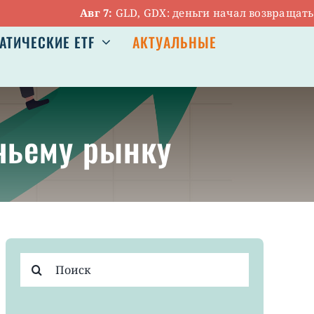
Авг 7:
GLD, GDX: деньги начал возвращаться в з
АТИЧЕСКИЕ ETF
АКТУАЛЬНЫЕ
чьему рынку
Результат
поиска: