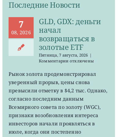
Последние Новости
GLD, GDX: деньги
7
начал
08, 2026
возвращаться в
золотые ETF
Пятница, 7 августа, 2026
|
к
Комментарии
отключены
записи
GLD,
Рынок золота продемонстрировал
GDX:
уверенный прорыв, цены снова
деньги
начал
превысили отметку в $4,2 тыс. Однако,
возвращаться
согласно последним данным
в
Всемирного совета по золоту (WGC),
золотые
ETF
признаки возобновления интереса
инвесторов начали проявляться в
июле, когда они постепенно