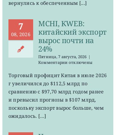
вернулись к обеспеченным [...]
MCHI, KWEB:
7
китайский экспорт
08, 2026
вырос почти на
24%
Пятница, 7 августа, 2026
|
к
Комментарии
отключены
записи
MCHI,
Торговый профицит Китая в июле 2026
KWEB:
г увеличился до $112,5 млрд по
китайский
экспорт
сравнению с $97,70 млрд годом ранее
вырос
и превысил прогнозы в $107 млрд,
почти
поскольку экспорт вырос больше, чем
на
24%
ожидалось. […]