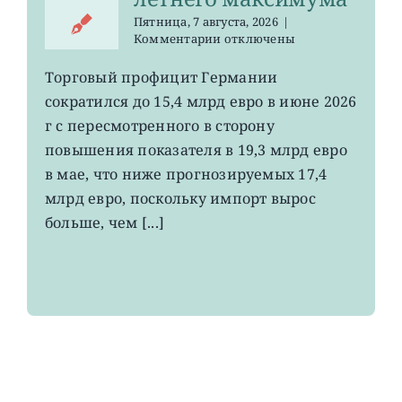
Пятница, 7 августа, 2026
|
к
Комментарии
отключены
записи
EWG:
Торговый профицит Германии
немецкий
сократился до 15,4 млрд евро в июне 2026
экспорт
вырос
г с пересмотренного в сторону
до
повышения показателя в 19,3 млрд евро
4-
в мае, что ниже прогнозируемых 17,4
летнего
максимума
млрд евро, поскольку импорт вырос
больше, чем [...]