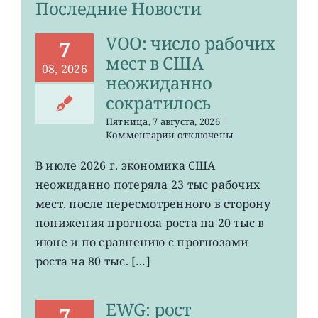
Последние Новости
VOO: число рабочих
7
мест в США
08, 2026
неожиданно
сократилось
Пятница, 7 августа, 2026
|
к
Комментарии
отключены
записи
VOO:
В июле 2026 г. экономика США
число
неожиданно потеряла 23 тыс рабочих
рабочих
мест
мест, после пересмотренного в сторону
в
понижения прогноза роста на 20 тыс в
США
июне и по сравнению с прогнозами
неожиданно
сократилось
роста на 80 тыс. […]
EWG: рост
7