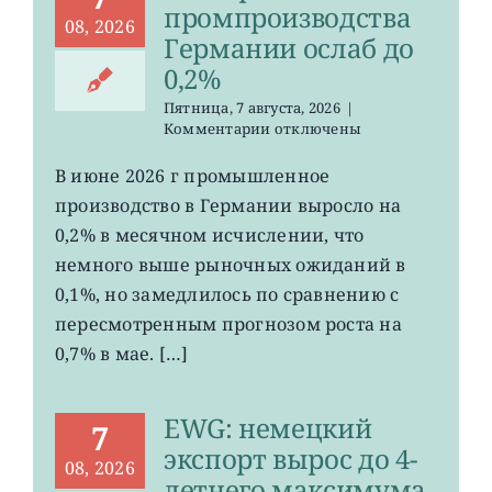
промпроизводства
08, 2026
Германии ослаб до
0,2%
Пятница, 7 августа, 2026
|
к
Комментарии
отключены
записи
EWG:
В июне 2026 г промышленное
рост
производство в Германии выросло на
промпроизводства
Германии
0,2% в месячном исчислении, что
ослаб
немного выше рыночных ожиданий в
до
0,1%, но замедлилось по сравнению с
0,2%
пересмотренным прогнозом роста на
0,7% в мае. […]
EWG: немецкий
7
экспорт вырос до 4-
08, 2026
летнего максимума