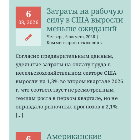
57
Затраты на рабочую
лет
6
силу в США выросли
08, 2026
меньше ожиданий
Четверг, 6 августа, 2026
|
к
Комментарии
отключены
записи
Затраты
Согласно предварительным данным,
на
удельные затраты на оплату труда в
рабочую
силу
несельскохозяйственном секторе США
в
выросли на 1,3% во втором квартале 2026
США
г, что соответствует пересмотренным
выросли
меньше
темпам роста в первом квартале, но не
ожиданий
оправдало рыночных прогнозов в 2,1%.
[...]
Американские
6