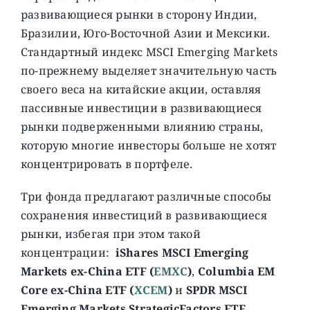
развивающиеся рынки в сторону Индии,
Бразилии, Юго-Восточной Азии и Мексики.
Стандартный индекс MSCI Emerging Markets
по-прежнему выделяет значительную часть
своего веса на китайские акции, оставляя
пассивные инвестиции в развивающиеся
рынки подверженными влиянию страны,
которую многие инвесторы больше не хотят
концентрировать в портфеле.
Три фонда предлагают различные способы
сохранения инвестиций в развивающиеся
рынки, избегая при этом такой
концентрации:
iShares MSCI Emerging
Markets ex-China ETF (
EMXC
)
,
Columbia EM
Core ex-China ETF (
XCEM
)
и
SPDR MSCI
Emerging Markets StrategicFactors ETF