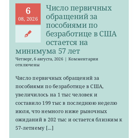
Число первичных
6
обращений за
08, 2026
пособиями по
безработице в США
остается на
минимума 57 лет
к
Четверг, 6 августа, 2026
|
Комментарии
записи
отключены
Число
первичных
Число первичных обращений за
обращений
пособиями по безработице в США,
за
пособиями
увеличилось на 1 тыс человек и
по
составило 199 тыс в последнюю неделю
безработице
июля, что немного ниже рыночных
в
США
ожиданий в 202 тыс и остается близким к
остается
57-летнему [...]
на
минимума