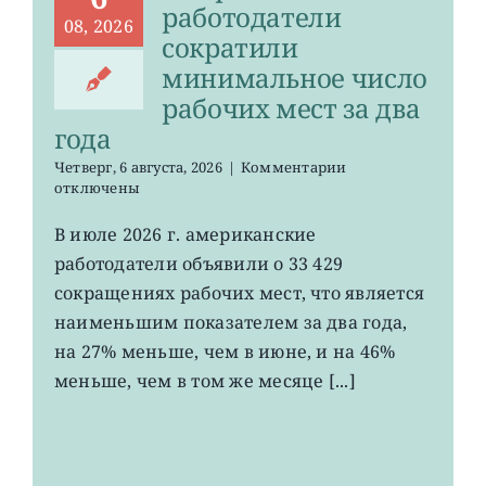
работодатели
08, 2026
сократили
минимальное число
рабочих мест за два
года
к
Четверг, 6 августа, 2026
|
Комментарии
записи
отключены
Американские
работодатели
В июле 2026 г. американские
сократили
работодатели объявили о 33 429
минимальное
число
сокращениях рабочих мест, что является
рабочих
наименьшим показателем за два года,
мест
на 27% меньше, чем в июне, и на 46%
за
два
меньше, чем в том же месяце [...]
года