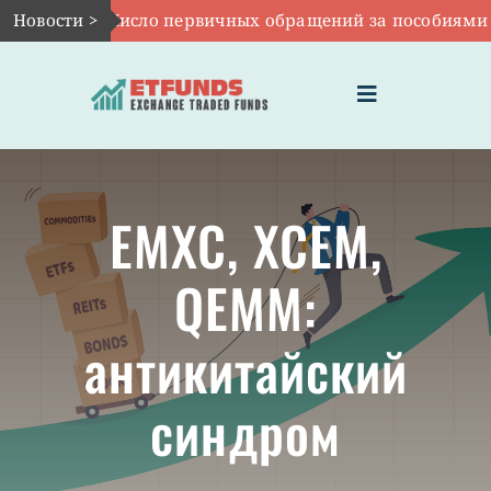
Skip
Авг 6:
Новости >
Число первичных обращений за пособиями по без
to
content
Toggle
Navigation
ГЛАВНАЯ
EMXC, XCEM,
ЧТО ТАКОЕ ETF
QEMM:
ИНВЕСТИЦИИ В ETF
антикитайский
ТЕМАТИЧЕСКИЕ ETF
синдром
АКТУАЛЬНЫЕ