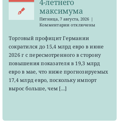
4-летнего
максимума
Пятница, 7 августа, 2026
|
к
Комментарии
отключены
записи
EWG:
Торговый профицит Германии
немецкий
сократился до 15,4 млрд евро в июне
экспорт
вырос
2026 г с пересмотренного в сторону
до
повышения показателя в 19,3 млрд
4-
евро в мае, что ниже прогнозируемых
летнего
максимума
17,4 млрд евро, поскольку импорт
вырос больше, чем [...]