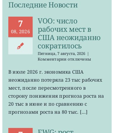
Последние Новости
VOO: число
7
рабочих мест в
08, 2026
США неожиданно
сократилось
Пятница, 7 августа, 2026
|
к
Комментарии
отключены
записи
VOO:
В июле 2026 г. экономика США
число
неожиданно потеряла 23 тыс рабочих
рабочих
мест
мест, после пересмотренного в
в
сторону понижения прогноза роста на
США
20 тыс в июне и по сравнению с
неожиданно
сократилось
прогнозами роста на 80 тыс. […]
EWG: рост