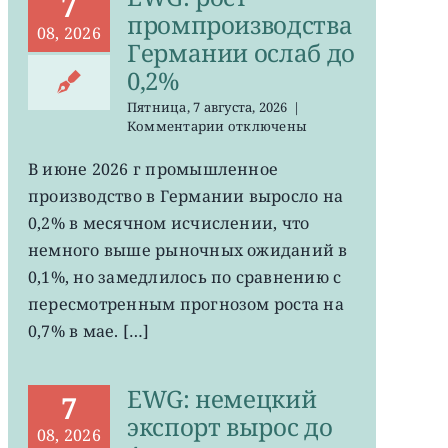
7
промпроизводства
08, 2026
Германии ослаб до
0,2%
Пятница, 7 августа, 2026
|
к
Комментарии
отключены
записи
EWG:
В июне 2026 г промышленное
рост
производство в Германии выросло на
промпроизводства
Германии
0,2% в месячном исчислении, что
ослаб
немного выше рыночных ожиданий в
до
0,1%, но замедлилось по сравнению с
0,2%
пересмотренным прогнозом роста на
0,7% в мае. […]
EWG: немецкий
7
экспорт вырос до
08, 2026