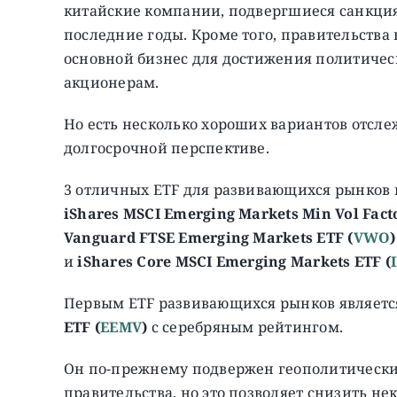
китайские компании, подвергшиеся санкция
последние годы. Кроме того, правительства
основной бизнес для достижения политичес
акционерам.
Но есть несколько хороших вариантов отсле
долгосрочной перспективе.
3 отличных ETF для развивающихся рынков н
iShares MSCI Emerging Markets Min Vol Facto
Vanguard FTSE Emerging Markets ETF (
VWO
)
и
iShares Core MSCI Emerging Markets ETF (
Первым ETF развивающихся рынков являет
ETF (
EEMV
)
с серебряным рейтингом.
Он по-прежнему подвержен геополитическ
правительства, но это позволяет снизить н