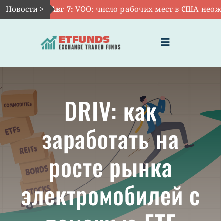
Skip
Новости >
Авг 7:
VOO: число рабочих мест в США неожид
to
content
Toggle
Navigation
ГЛАВНАЯ
DRIV: как
ЧТО ТАКОЕ ETF
заработать на
ИНВЕСТИЦИИ В ETF
росте рынка
ТЕМАТИЧЕСКИЕ ETF
электромобилей с
АКТУАЛЬНЫЕ