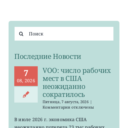
Результат
поиска:
Последние Новости
VOO: число рабочих
7
мест в США
08, 2026
неожиданно
сократилось
Пятница, 7 августа, 2026
|
к
Комментарии
отключены
записи
VOO:
В июле 2026 г. экономика США
число
неожиданно потеряла 23 тыс рабочих