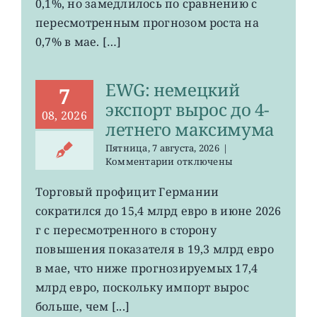
0,1%, но замедлилось по сравнению с
0,2%
пересмотренным прогнозом роста на
0,7% в мае. […]
EWG: немецкий
7
экспорт вырос до 4-
08, 2026
летнего максимума
Пятница, 7 августа, 2026
|
к
Комментарии
отключены
записи
EWG:
Торговый профицит Германии
немецкий
сократился до 15,4 млрд евро в июне 2026
экспорт
вырос
г с пересмотренного в сторону
до
повышения показателя в 19,3 млрд евро
4-
в мае, что ниже прогнозируемых 17,4
летнего
максимума
млрд евро, поскольку импорт вырос
больше, чем [...]