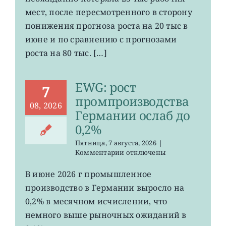
рабочих
мест
мест, после пересмотренного в сторону
в
понижения прогноза роста на 20 тыс в
США
июне и по сравнению с прогнозами
неожиданно
сократилось
роста на 80 тыс. […]
EWG: рост
7
промпроизводства
08, 2026
Германии ослаб до
0,2%
Пятница, 7 августа, 2026
|
к
Комментарии
отключены
записи
EWG:
В июне 2026 г промышленное
рост
производство в Германии выросло на
промпроизводства
Германии
0,2% в месячном исчислении, что
ослаб
немного выше рыночных ожиданий в
до