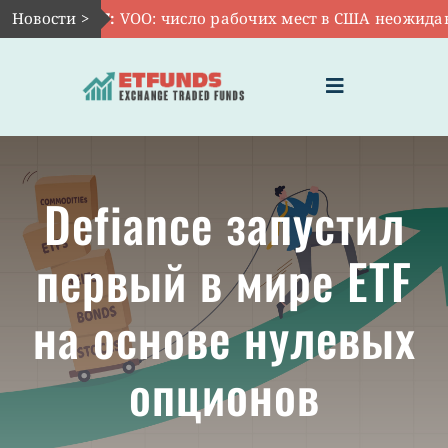
Skip
Новости >
Авг 7:
VOO: число рабочих мест в США неожиданно
to
content
Toggle
Navigation
ГЛАВНАЯ
Defiance запустил
ЧТО ТАКОЕ ETF
первый в мире ETF
ИНВЕСТИЦИИ В ETF
на основе нулевых
ТЕМАТИЧЕСКИЕ ETF
опционов
АКТУАЛЬНЫЕ