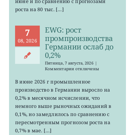
июне и по сравнению с прогнозами
неожиданно
сократилось
роста на 80 тыс. […]
EWG: рост
7
промпроизводства
08, 2026
Германии ослаб до
0,2%
Пятница, 7 августа, 2026
|
к
Комментарии
отключены
записи
EWG:
В июне 2026 г промышленное
рост
производство в Германии выросло на
промпроизводства
Германии
0,2% в месячном исчислении, что
ослаб
немного выше рыночных ожиданий в
до
0,1%, но замедлилось по сравнению с
0,2%
пересмотренным прогнозом роста на
0,7% в мае. […]