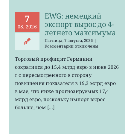
EWG: немецкий
7
экспорт вырос до 4-
08, 2026
летнего максимума
Пятница, 7 августа, 2026
|
к
Комментарии
отключены
записи
EWG:
Торговый профицит Германии
немецкий
сократился до 15,4 млрд евро в июне 2026
экспорт
вырос
г с пересмотренного в сторону
до
повышения показателя в 19,3 млрд евро
4-
в мае, что ниже прогнозируемых 17,4
летнего
максимума
млрд евро, поскольку импорт вырос
больше, чем [...]