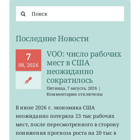
Результат
поиска:
Последние Новости
VOO: число рабочих
7
мест в США
08, 2026
неожиданно
сократилось
Пятница, 7 августа, 2026
|
к
Комментарии
отключены
записи
VOO:
В июле 2026 г. экономика США
число
неожиданно потеряла 23 тыс рабочих
рабочих
мест
мест, после пересмотренного в сторону
в
понижения прогноза роста на 20 тыс в
США