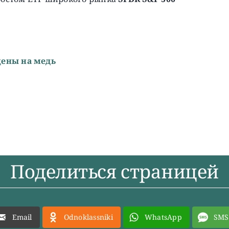
цены на медь
Поделиться страницей
Email
Odnoklassniki
WhatsApp
SMS