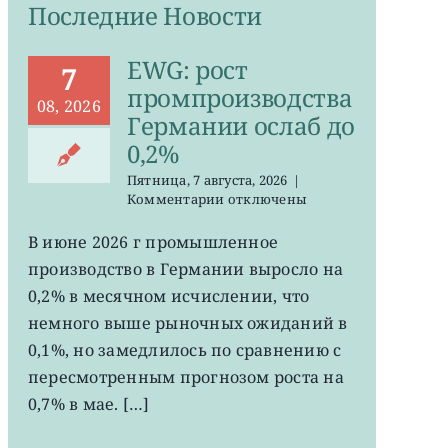
Последние Новости
EWG: рост
7
промпроизводства
08, 2026
Германии ослаб до
0,2%
Пятница, 7 августа, 2026
|
к
Комментарии
отключены
записи
EWG:
В июне 2026 г промышленное
рост
производство в Германии выросло на
промпроизводства
Германии
0,2% в месячном исчислении, что
ослаб
немного выше рыночных ожиданий в
до
0,1%, но замедлилось по сравнению с
0,2%
пересмотренным прогнозом роста на
0,7% в мае. […]