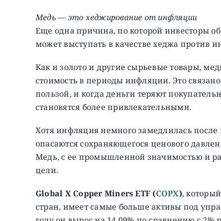
Медь — это хеджирование от инфляции
Еще одна причина, по которой инвесторы обр
может выступать в качестве хеджа против 
Как и золото и другие сырьевые товары, мед
стоимость в периоды инфляции. Это связано 
пользой, и когда деньги теряют покупательн
становятся более привлекательными.
Хотя инфляция немного замедлилась после 
опасаются сохраняющегося ценового давлен
Медь, с ее промышленной значимостью и ра
цели.
Global X Copper Miners ETF (
COPX
)
, которы
стран, имеет самые больше активы под упра
году он вырос на 14,09% по сравнению с 2%