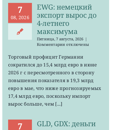
EWG: немецкий
7
экспорт вырос до
08, 2026
4-летнего
максимума
Пятница, 7 августа, 2026
|
к
Комментарии
отключены
записи
EWG:
Торговый профицит Германии
немецкий
сократился до 15,4 млрд евро в июне
экспорт
вырос
2026 г с пересмотренного в сторону
до
повышения показателя в 19,3 млрд
4-
евро в мае, что ниже прогнозируемых
летнего
максимума
17,4 млрд евро, поскольку импорт
вырос больше, чем [...]
GLD, GDX: деньги
7