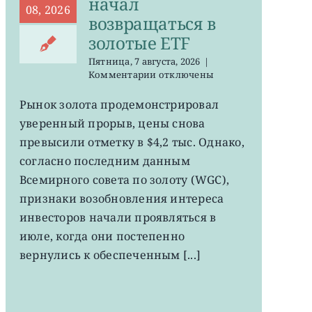
начал
08, 2026
возвращаться в
золотые ETF
Пятница, 7 августа, 2026
|
к
Комментарии
отключены
записи
GLD,
Рынок золота продемонстрировал
GDX:
уверенный прорыв, цены снова
деньги
начал
превысили отметку в $4,2 тыс. Однако,
возвращаться
согласно последним данным
в
Всемирного совета по золоту (WGC),
золотые
ETF
признаки возобновления интереса
инвесторов начали проявляться в
июле, когда они постепенно
вернулись к обеспеченным [...]