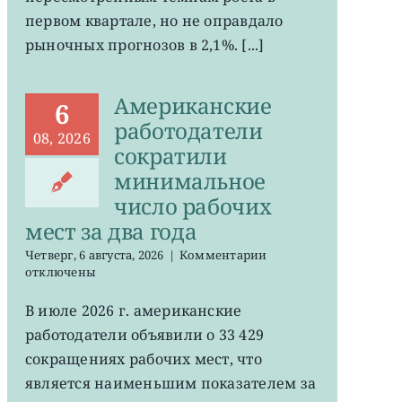
ожиданий
первом квартале, но не оправдало
рыночных прогнозов в 2,1%. [...]
Американские
6
работодатели
08, 2026
сократили
минимальное
число рабочих
мест за два года
к
Четверг, 6 августа, 2026
|
Комментарии
записи
отключены
Американские
работодатели
В июле 2026 г. американские
сократили
работодатели объявили о 33 429
минимальное
число
сокращениях рабочих мест, что
рабочих
является наименьшим показателем за
мест