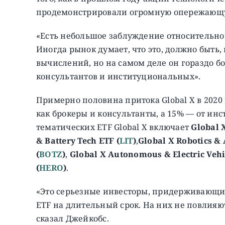
продемонстрировали огромную опережающ
«Есть небольшое заблуждение относительно т
Иногда рынок думает, что это, должно быть,
вычислений, но на самом деле он гораздо 
консультантов и институциональных».
Примерно половина притока Global X в 2020 
как брокеры и консультанты, а 15% — от ин
тематических ETF Global X включает
Global 
& Battery Tech ETF (
LIT
)
,
Global X Robotics & 
(
BOTZ
)
,
Global X Autonomous & Electric Vehi
(
HERO
)
.
«Это серьезные инвесторы, придерживающи
ETF на длительный срок. На них не повлия
сказал Джейкобс.