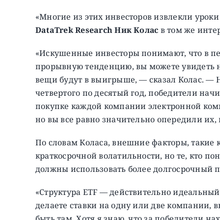
«Многие из этих инвесторов извлекли уроки 
DataTrek Research Ник Колас
в том же интер
«Искушенные инвесторы понимают, что в пер
прорывную тенденцию, вы можете увидеть не
вещи будут в выигрыше, — сказал Колас. — Н
четвертого по десятый год, победители начи
покупке каждой компании электронной комм
но вы все равно значительно опередили их,
По словам Коласа, внешние факторы, такие 
краткосрочной волатильности, но те, кто по
должны использовать более долгосрочный п
«Структура ETF — действительно идеальный с
делаете ставки на одну или две компании, вы
быть там. Хотя я знаю, что за победители нах