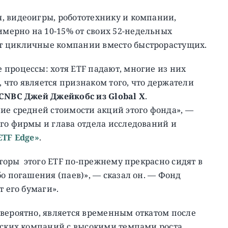
, видеоигры, робототехнику и компании,
ерно на 10-15% от своих 52-недельных
т цикличные компании вместо быстрорастущих.
процессы: хотя ETF падают, многие из них
что является признаком того, что держатели
CNBC Джей Джейкобс из Global X
.
ие средней стоимости акций этого фонда», —
го фирмы и глава отдела исследований и
ETF Edge»
.
сторы этого ETF по-прежнему прекрасно сидят в
о погашения (паев)», — сказал он. — Фонд
т его бумаги».
вероятно, является временным откатом после
ческих компаний с высокими темпами роста