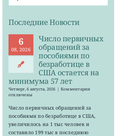
поиска:
Последние Новости
Число первичных
6
обращений за
08, 2026
пособиями по
безработице в
США остается на
минимума 57 лет
к
Четверг, 6 августа, 2026
|
Комментарии
записи
отключены
Число
первичных
Число первичных обращений за
обращений
пособиями по безработице в США,
за
пособиями
увеличилось на 1 тыс человек и
по
составило 199 тыс в последнюю
безработице