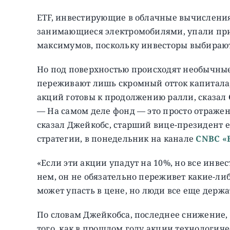
ETF, инвестирующие в облачные вычисления
занимающиеся электромобилями, упали прим
максимумов, поскольку инвесторы выбираю
Но под поверхностью происходят необычные 
переживают лишь скромный отток капитала, 
акций готовы к продолжению ралли, сказал
— На самом деле фонд — это просто отражен
сказал Джейкобс, старший вице-президент е
стратегии, в понедельник на канале
CNBC «
«Если эти акции упадут на 10%, но все инве
нем, он не обязательно переживет какие-либ
может упасть в цене, но люди все еще держа
По словам Джейкобса, последнее снижение, 
того, как в прошлом году акции технологи