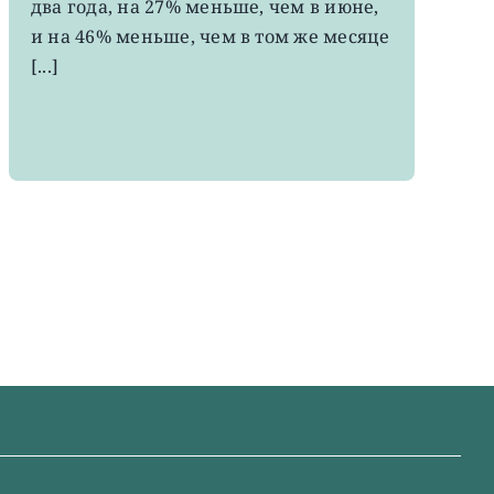
два года, на 27% меньше, чем в июне,
за
два
и на 46% меньше, чем в том же месяце
года
[...]