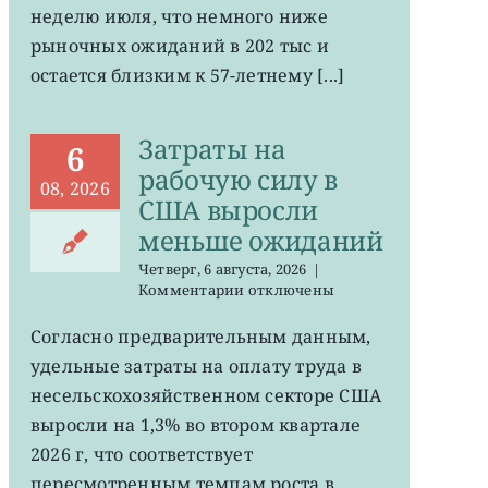
неделю июля, что немного ниже
в
США
рыночных ожиданий в 202 тыс и
остается
остается близким к 57-летнему [...]
на
минимума
57
Затраты на
лет
6
рабочую силу в
08, 2026
США выросли
меньше ожиданий
Четверг, 6 августа, 2026
|
к
Комментарии
отключены
записи
Затраты
Согласно предварительным данным,
на
удельные затраты на оплату труда в
рабочую
силу
несельскохозяйственном секторе США
в
выросли на 1,3% во втором квартале
США
2026 г, что соответствует
выросли
меньше
пересмотренным темпам роста в