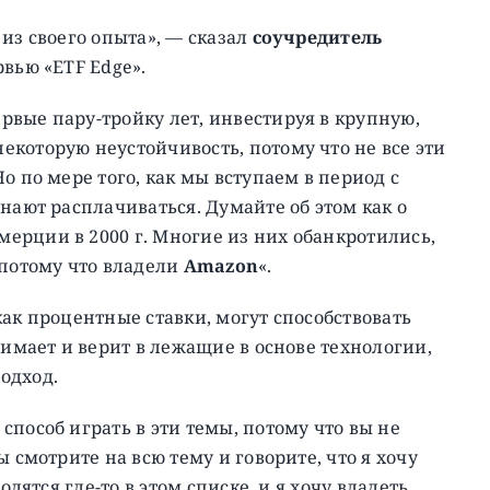
из своего опыта», — сказал
соучредитель
вью «ETF Edge».
вые пару-тройку лет, инвестируя в крупную,
которую неустойчивость, потому что не все эти
о по мере того, как мы вступаем в период с
нают расплачиваться. Думайте об этом как о
ерции в 2000 г. Многие из них обанкротились,
 потому что владели
Amazon
«.
как процентные ставки, могут способствовать
нимает и верит в лежащие в основе технологии,
одход.
пособ играть в эти темы, потому что вы не
 смотрите на всю тему и говорите, что я хочу
одятся где-то в этом списке. и я хочу владеть