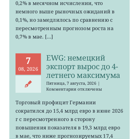
Германии
0,2% в месячном исчислении, что
ослаб
немного выше рыночных ожиданий в
до
0,1%, но замедлилось по сравнению с
0,2%
пересмотренным прогнозом роста на
0,7% в мае. […]
EWG: немецкий
7
экспорт вырос до 4-
08, 2026
летнего максимума
Пятница, 7 августа, 2026
|
к
Комментарии
отключены
записи
EWG:
Торговый профицит Германии
немецкий
сократился до 15,4 млрд евро в июне 2026
экспорт
вырос
г с пересмотренного в сторону
до
повышения показателя в 19,3 млрд евро
4-
в мае, что ниже прогнозируемых 17,4
летнего