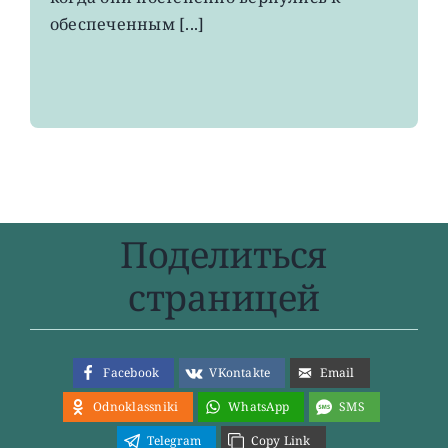
обеспеченным [...]
Поделиться
страницей
Facebook
VKontakte
Email
Odnoklassniki
WhatsApp
SMS
Telegram
Copy Link