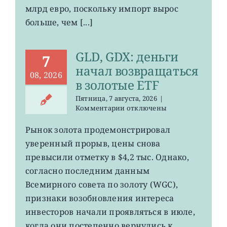
максимума
млрд евро, поскольку импорт вырос
больше, чем [...]
GLD, GDX: деньги
7
начал возвращаться
08, 2026
в золотые ETF
Пятница, 7 августа, 2026
|
к
Комментарии
отключены
записи
GLD,
Рынок золота продемонстрировал
GDX:
уверенный прорыв, цены снова
деньги
начал
превысили отметку в $4,2 тыс. Однако,
возвращаться
согласно последним данным
в
Всемирного совета по золоту (WGC),
золотые
ETF
признаки возобновления интереса
инвесторов начали проявляться в июле,
когда они постепенно вернулись к