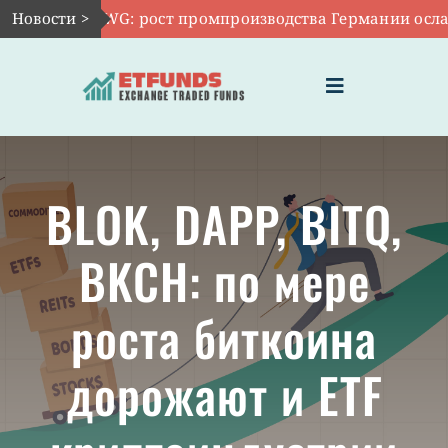
Skip
Авг 7:
Новости >
EWG: рост промпроизводства Германии ослаб до
to
content
Toggle
Navigation
ГЛАВНАЯ
BLOK, DAPP, BITQ,
ЧТО ТАКОЕ ETF
BKCH: по мере
ИНВЕСТИЦИИ В ETF
роста биткоина
ТЕМАТИЧЕСКИЕ ETF
дорожают и ETF
АКТУАЛЬНЫЕ