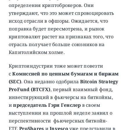
определения криптоброкеров. Они
утверждают, что это может спровоцировать
исход отрасли в офшоры. Ожидается, что
поправка будет пересмотрена, и рынок
криптовалют растет на признаках того, что
отрасль получает больше союзников на
Капитолийском холме.
Криптоиндустрии тоже может повезти
с
Комиссией по ценным бумагам и биржам
(SEC)
. Она недавно одобрила
Bitcoin Strategy
ProFund (BTCFX)
, первый взаимный фонд,
инвестирующий в фьючерсы на биткойны,
и
председатель Гэри Генслер
в своем
выступлении на прошлой неделе заявил о
перспективности фьючерсных биткойн-
ETF.
ProShares
и
Invesco
уже представили в