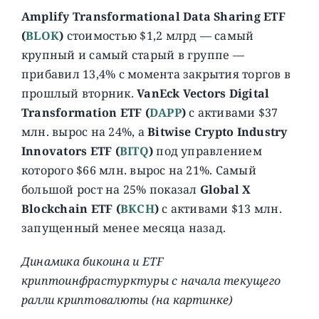
Amplify Transformational Data Sharing ETF
(
BLOK
)
стоимостью $1,2 млрд — самый
крупный и самый старый в группе —
прибавил 13,4% с момента закрытия торгов в
прошлый вторник.
VanEck Vectors Digital
Transformation ETF (
DAPP
)
с активами $37
млн. вырос на 24%, а
Bitwise Crypto Industry
Innovators ETF (
BITQ
)
под управлением
которого $66 млн. вырос на 21%. Самый
большой рост на 25% показал
Global X
Blockchain ETF (
BKCH
)
с активами $13 млн.
запущенный менее месяца назад.
Динамика бикоина и ETF
криптоинфрастурктуры с начала текущего
ралли криптовалюты (на картинке)