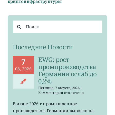
криптоинфраструктуры
Результат
поиска:
Последние Новости
EWG: рост
7
промпроизводства
08, 2026
Германии ослаб до
0,2%
Пятница, 7 августа, 2026
|
к
Комментарии
отключены
записи
EWG:
В июне 2026 г промышленное
рост
производство в Германии выросло на
промпроизводства