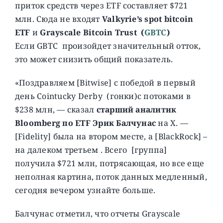
приток средств через ETF составляет $721
млн. Сюда не входят
Valkyrie’s spot bitcoin
ETF
и
Grayscale Bitcoin Trust
(
GBTC
)
Если GBTC произойдет значительный отток,
это может снизить общий показатель.
«Поздравляем [Bitwise] с победой в первый
день Cointucky Derby (гонки)с потоками в
$238 млн, — сказал
старший аналитик
Bloomberg по ETF Эрик Балчунас
на X. —
[Fidelity] была на втором месте, а [BlackRock] –
на далеком третьем . Всего [группа]
получила $721 млн, потрясающая, но все еще
неполная картина, поток данных медленный,
сегодня вечером узнайте больше.
Балчунас отметил, что отчеты Grayscale