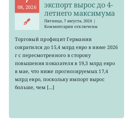
экспорт вырос до 4-
08, 2026
летнего максимума
Пятница, 7 августа, 2026
|
к
Комментарии
отключены
записи
EWG:
Торговый профицит Германии
немецкий
сократился до 15,4 млрд евро в июне 2026
экспорт
вырос
г с пересмотренного в сторону
до
повышения показателя в 19,3 млрд евро
4-
в мае, что ниже прогнозируемых 17,4
летнего
максимума
млрд евро, поскольку импорт вырос
больше, чем [...]