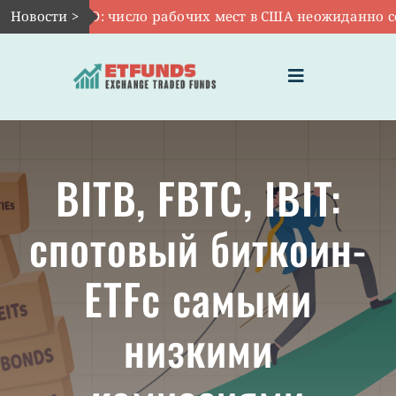
Skip
Авг 7:
Новости >
VOO: число рабочих мест в США неожиданно сокр
to
content
Toggle
Navigation
ГЛАВНАЯ
BITB, FBTC, IBIT:
ЧТО ТАКОЕ ETF
спотовый биткоин-
ИНВЕСТИЦИИ В ETF
ETFс самыми
ТЕМАТИЧЕСКИЕ ETF
низкими
АКТУАЛЬНЫЕ