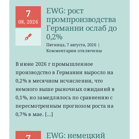
EWG: рост
7
промпроизводства
08, 2026
Германии ослаб до
0,2%
Пятница, 7 августа, 2026
|
к
Комментарии
отключены
записи
EWG:
В июне 2026 г промышленное
рост
производство в Германии выросло на
промпроизводства
Германии
0,2% в месячном исчислении, что
ослаб
немного выше рыночных ожиданий в
до
0,1%, но замедлилось по сравнению с
0,2%
пересмотренным прогнозом роста на
0,7% в мае. […]
EWG: немецкий
7