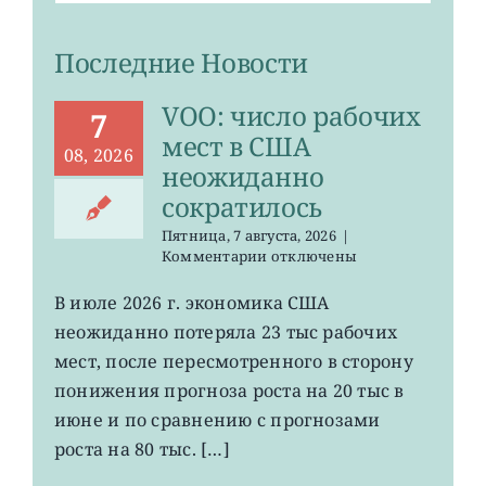
Последние Новости
VOO: число рабочих
7
мест в США
08, 2026
неожиданно
сократилось
Пятница, 7 августа, 2026
|
к
Комментарии
отключены
записи
VOO:
В июле 2026 г. экономика США
число
неожиданно потеряла 23 тыс рабочих
рабочих
мест
мест, после пересмотренного в сторону
в
понижения прогноза роста на 20 тыс в
США
июне и по сравнению с прогнозами
неожиданно
сократилось
роста на 80 тыс. […]