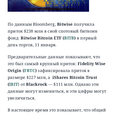
По данным Bloomberg,
Bitwise
получила
приток $238 млн в свой спотовый биткоин
фонд
Bitwise Bitcoin ETF (
BITB
)
в первый
день торгов, 11 января.
Предварительные данные показывают, что
это был самый крупный приток:
Fidelity Wise
Origin (
FBTC
)
зафиксировала приток в
размере $227 млн, а
iShares Bitcoin Trust
(
IBIT
) от
Blackrock
— $111 млн. Однако эти
данные могут измениться, и эти цифры могут
увеличиться.
В настоящее время это показывает, что общий