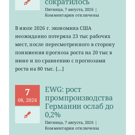
сократилось
Пятница, 7 августа, 2026
|
к
Комментарии
отключены
записи
VOO:
В июле 2026 г. экономика США
число
неожиданно потеряла 23 тыс рабочих
рабочих
мест
мест, после пересмотренного в сторону
в
понижения прогноза роста на 20 тыс в
США
июне и по сравнению с прогнозами
неожиданно
сократилось
роста на 80 тыс. […]
EWG: рост
7
промпроизводства
08, 2026
Германии ослаб до
0,2%
Пятница, 7 августа, 2026
|
к
Комментарии
отключены
записи