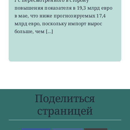
до
повышения показателя в 19,3 млрд евро
4-
в мае, что ниже прогнозируемых 17,4
летнего
максимума
млрд евро, поскольку импорт вырос
больше, чем [...]
Поделиться
страницей