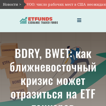
Skip
Новости >
Авг 7:
VOO: число рабочих мест в США неожиданно со
to
content
Toggle
Navigation
ГЛАВНАЯ
BDRY, BWET: как
ЧТО ТАКОЕ ETF
ближневосточный
ИНВЕСТИЦИИ В ETF
кризис может
ТЕМАТИЧЕСКИЕ ETF
отразиться на ETF
АКТУАЛЬНЫЕ