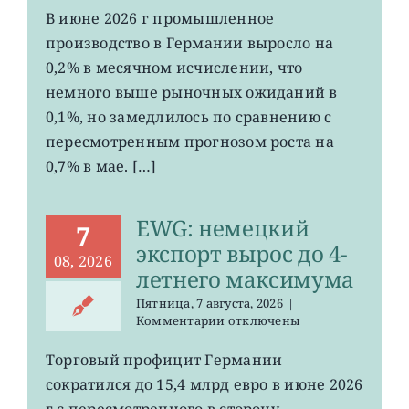
EWG:
В июне 2026 г промышленное
рост
производство в Германии выросло на
промпроизводства
Германии
0,2% в месячном исчислении, что
ослаб
немного выше рыночных ожиданий в
до
0,1%, но замедлилось по сравнению с
0,2%
пересмотренным прогнозом роста на
0,7% в мае. […]
EWG: немецкий
7
экспорт вырос до 4-
08, 2026
летнего максимума
Пятница, 7 августа, 2026
|
к
Комментарии
отключены
записи
EWG:
Торговый профицит Германии
немецкий
сократился до 15,4 млрд евро в июне 2026
экспорт
вырос
г с пересмотренного в сторону