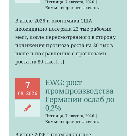
Пятница, 7 августа, 2026
|
к
Комментарии
отключены
записи
VOO:
В июле 2026 г. экономика США
число
неожиданно потеряла 23 тыс рабочих
рабочих
мест
мест, после пересмотренного в сторону
в
понижения прогноза роста на 20 тыс в
США
июне и по сравнению с прогнозами
неожиданно
сократилось
роста на 80 тыс. […]
EWG: рост
7
промпроизводства
08, 2026
Германии ослаб до
0,2%
Пятница, 7 августа, 2026
|
к
Комментарии
отключены
записи
EWG:
В июне 2026 г промышленное