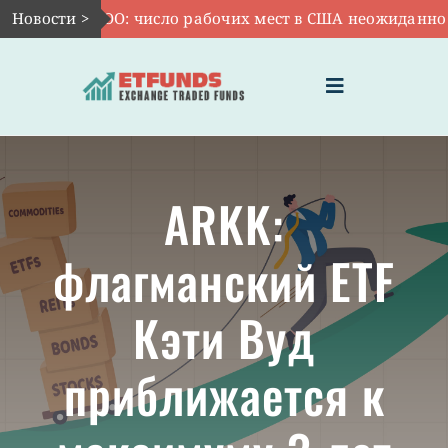
Skip
Авг 7:
Новости >
VOO: число рабочих мест в США неожиданно сокр
to
content
Toggle
Navigation
ГЛАВНАЯ
ARKK:
ЧТО ТАКОЕ ETF
флагманский ETF
ИНВЕСТИЦИИ В ETF
Кэти Вуд
ТЕМАТИЧЕСКИЕ ETF
приближается к
АКТУАЛЬНЫЕ