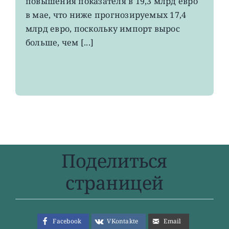
повышения показателя в 19,3 млрд евро
4-
в мае, что ниже прогнозируемых 17,4
летнего
максимума
млрд евро, поскольку импорт вырос
больше, чем [...]
Поделиться
страницей
Facebook
VKontakte
Email