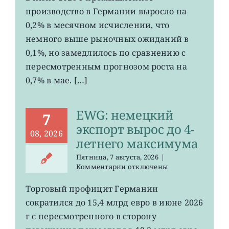
рост
производство в Германии выросло на
промпроизводства
Германии
0,2% в месячном исчислении, что
ослаб
немного выше рыночных ожиданий в
до
0,1%, но замедлилось по сравнению с
0,2%
пересмотренным прогнозом роста на
0,7% в мае. […]
EWG: немецкий
7
экспорт вырос до 4-
08, 2026
летнего максимума
Пятница, 7 августа, 2026
|
к
Комментарии
отключены
записи
EWG:
Торговый профицит Германии
немецкий
сократился до 15,4 млрд евро в июне 2026
экспорт
вырос
г с пересмотренного в сторону
до