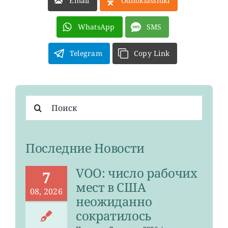
Email
Odnoklassniki
О ПРОЕКТЕ
WhatsApp
SMS
Telegram
Copy Link
Результат
поиска:
Последние Новости
VOO: число рабочих
7
мест в США
08, 2026
неожиданно
сократилось