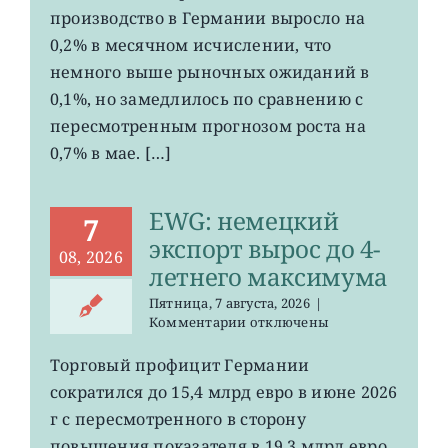
рост
производство в Германии выросло на
промпроизводства
Германии
0,2% в месячном исчислении, что
ослаб
немного выше рыночных ожиданий в
до
0,1%, но замедлилось по сравнению с
0,2%
пересмотренным прогнозом роста на
0,7% в мае. […]
EWG: немецкий
7
экспорт вырос до 4-
08, 2026
летнего максимума
Пятница, 7 августа, 2026
|
к
Комментарии
отключены
записи
EWG:
Торговый профицит Германии
немецкий
сократился до 15,4 млрд евро в июне 2026
экспорт
вырос
г с пересмотренного в сторону
до
повышения показателя в 19,3 млрд евро