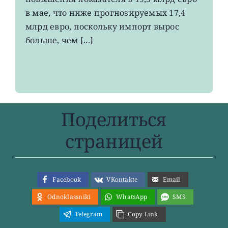
4-
в мае, что ниже прогнозируемых 17,4
летнего
максимума
млрд евро, поскольку импорт вырос
больше, чем [...]
Поделиться
страницей
Facebook
VKontakte
Email
Odnoklassniki
WhatsApp
SMS
Telegram
Copy Link