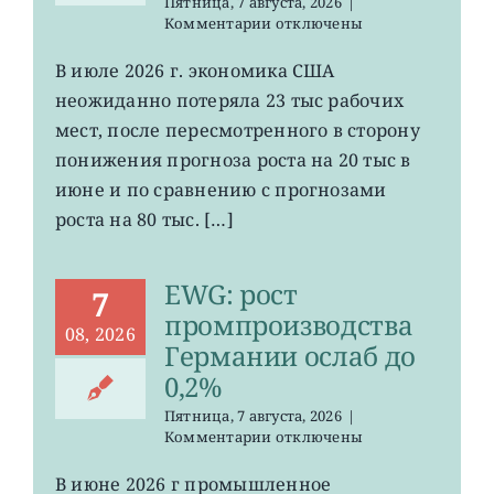
Пятница, 7 августа, 2026
|
к
Комментарии
отключены
записи
VOO:
В июле 2026 г. экономика США
число
неожиданно потеряла 23 тыс рабочих
рабочих
мест
мест, после пересмотренного в сторону
в
понижения прогноза роста на 20 тыс в
США
июне и по сравнению с прогнозами
неожиданно
сократилось
роста на 80 тыс. […]
EWG: рост
7
промпроизводства
08, 2026
Германии ослаб до
0,2%
Пятница, 7 августа, 2026
|
к
Комментарии
отключены
записи
EWG:
В июне 2026 г промышленное