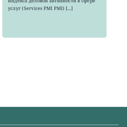
индекса деловой активности в сфере
месяцев
услуг (Services PMI PMI) [...]