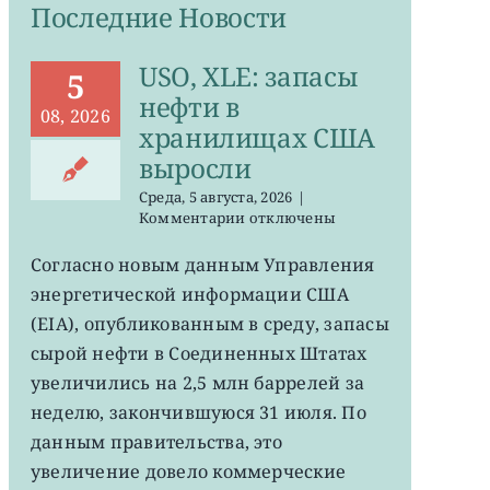
Последние Новости
USO, XLE: запасы
5
нефти в
08, 2026
хранилищах США
выросли
Среда, 5 августа, 2026
|
к
Комментарии
отключены
записи
USO,
Согласно новым данным Управления
XLE:
энергетической информации США
запасы
нефти
(EIA), опубликованным в среду, запасы
в
сырой нефти в Соединенных Штатах
хранилищах
увеличились на 2,5 млн баррелей за
США
выросли
неделю, закончившуюся 31 июля. По
данным правительства, это
увеличение довело коммерческие