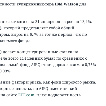
можности
суперкомпьютера IBM Watson
для
а по состоянию на 31 января он вырос на 13,2%.
I
)
, который представляет собой общий
м, вырос на 6,7% за тот же период, что по
вляемого фонда.
EQ делает концентрированные ставки на
еле всего 114 ценных бумаг по сравнению с
правляемый фонд AIEQ стоит дороже, взимая 0,75%
0,03%.
азные факторы риска. Как фонд широкого рынка,
торные аспекты, но AIEQ имеет низкий
 на сайте
ETF.com
, плюс подверженность