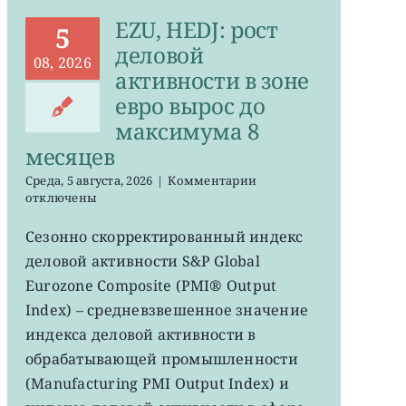
EZU, HEDJ: рост
5
деловой
08, 2026
активности в зоне
евро вырос до
максимума 8
месяцев
к
Среда, 5 августа, 2026
|
Комментарии
записи
отключены
EZU,
HEDJ:
Сезонно скорректированный индекс
рост
деловой активности S&P Global
деловой
активности
Eurozone Composite (PMI® Output
в
Index) – средневзвешенное значение
зоне
индекса деловой активности в
евро
вырос
обрабатывающей промышленности
до
(Manufacturing PMI Output Index) и
максимума
8