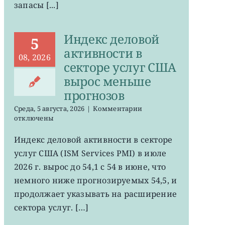
запасы [...]
Индекс деловой
5
активности в
08, 2026
секторе услуг США
вырос меньше
прогнозов
к
Среда, 5 августа, 2026
|
Комментарии
записи
отключены
Индекс
деловой
Индекс деловой активности в секторе
активности
услуг США (ISM Services PMI) в июле
в
секторе
2026 г. вырос до 54,1 с 54 в июне, что
услуг
немного ниже прогнозируемых 54,5, и
США
продолжает указывать на расширение
вырос
меньше
сектора услуг. […]
прогнозов