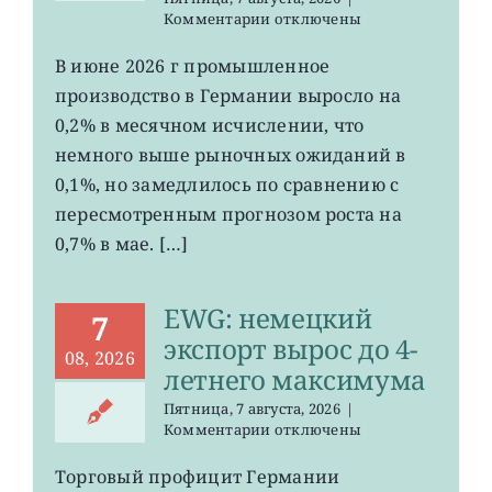
к
Комментарии
отключены
записи
EWG:
В июне 2026 г промышленное
рост
производство в Германии выросло на
промпроизводства
Германии
0,2% в месячном исчислении, что
ослаб
немного выше рыночных ожиданий в
до
0,1%, но замедлилось по сравнению с
0,2%
пересмотренным прогнозом роста на
0,7% в мае. […]
EWG: немецкий
7
экспорт вырос до 4-
08, 2026
летнего максимума
Пятница, 7 августа, 2026
|
к
Комментарии
отключены
записи
EWG:
Торговый профицит Германии
немецкий