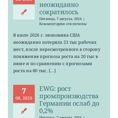
неожиданно
сократилось
Пятница, 7 августа, 2026
|
к
Комментарии
отключены
записи
VOO:
В июле 2026 г. экономика США
число
неожиданно потеряла 23 тыс рабочих
рабочих
мест
мест, после пересмотренного в сторону
в
понижения прогноза роста на 20 тыс в
США
июне и по сравнению с прогнозами
неожиданно
сократилось
роста на 80 тыс. […]
EWG: рост
7
промпроизводства
08, 2026
Германии ослаб до
0,2%
Пятница, 7 августа, 2026
|