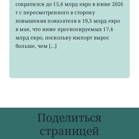
сократился до 15,4 млрд евро в июне 2026
экспорт
вырос
г с пересмотренного в сторону
до
повышения показателя в 19,3 млрд евро
4-
в мае, что ниже прогнозируемых 17,4
летнего
максимума
млрд евро, поскольку импорт вырос
больше, чем [...]
Поделиться
страницей