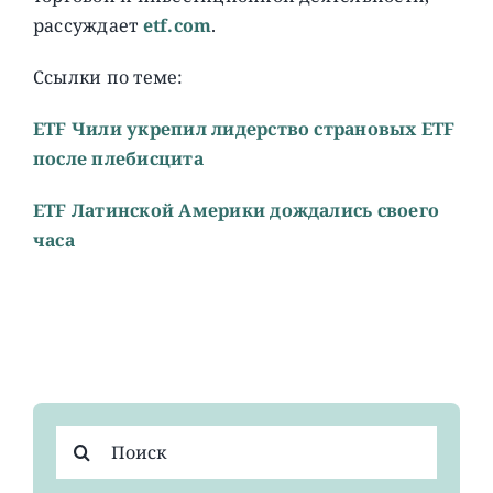
расcуждает
etf.com
.
Ссылки по теме:
ETF Чили укрепил лидерство страновых ETF
после плебисцита
ETF Латинской Америки дождались своего
часа
Результат
поиска: