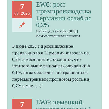
EWG: рост
7
промпроизводства
08, 2026
Германии ослаб до
0,2%
Пятница, 7 августа, 2026
|
к
Комментарии
отключены
записи
EWG:
В июне 2026 г промышленное
рост
производство в Германии выросло на
промпроизводства
Германии
0,2% в месячном исчислении, что
ослаб
немного выше рыночных ожиданий в
до
0,1%, но замедлилось по сравнению с
0,2%
пересмотренным прогнозом роста на
0,7% в мае. […]
EWG: немецкий
7
экспорт вырос до 4-