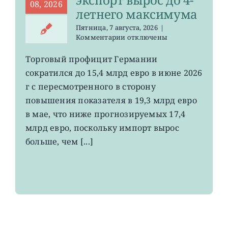
08, 2026
летнего максимума
Пятница, 7 августа, 2026
|
к
Комментарии
отключены
записи
EWG:
Торговый профицит Германии
немецкий
сократился до 15,4 млрд евро в июне 2026
экспорт
вырос
г с пересмотренного в сторону
до
повышения показателя в 19,3 млрд евро
4-
в мае, что ниже прогнозируемых 17,4
летнего
максимума
млрд евро, поскольку импорт вырос
больше, чем [...]