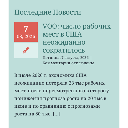
Последние Новости
VOO: число рабочих
7
мест в США
08, 2026
неожиданно
сократилось
Пятница, 7 августа, 2026
|
к
Комментарии
отключены
записи
VOO:
В июле 2026 г. экономика США
число
неожиданно потеряла 23 тыс рабочих
рабочих
мест
мест, после пересмотренного в сторону
в
понижения прогноза роста на 20 тыс в
США
июне и по сравнению с прогнозами
неожиданно
сократилось
роста на 80 тыс. […]