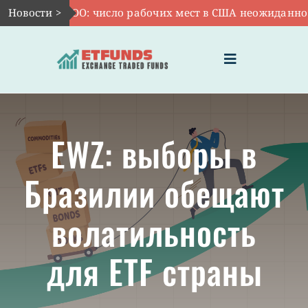
Skip
Авг 7:
Новости >
VOO: число рабочих мест в США неожиданно сок
to
content
Toggle
Navigation
ГЛАВНАЯ
EWZ: выборы в
ЧТО ТАКОЕ ETF
Бразилии обещают
ИНВЕСТИЦИИ В ETF
волатильность
ТЕМАТИЧЕСКИЕ ETF
для ETF страны
АКТУАЛЬНЫЕ