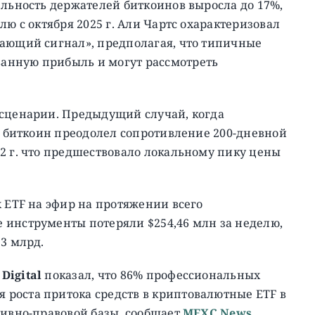
ельность держателей биткоинов выросла до 17%,
лю с октября 2025 г. Али Чартс охарактеризовал
дающий сигнал», предполагая, что типичные
анную прибыль и могут рассмотреть
 сценарии. Предыдущий случай, когда
ак биткоин преодолел сопротивление 200-дневной
2 г. что предшествовало локальному пику цены
х ETF на эфир на протяжении всего
 инструменты потеряли $254,46 млн за неделю,
93 млрд.
 Digital
показал, что 86% профессиональных
роста притока средств в криптовалютные ETF в
тивно-правовой базы, сообщает
MEXC News
.