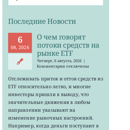
поиска:
Последние Новости
О чем говорят
6
потоки средств на
08, 2026
рынке ETF
Четверг, 6 августа, 2026
|
к
Комментарии
отключены
записи
О
Отслеживать приток и отток средств из
чем
ETF относительно легко, и многие
говорят
потоки
инвесторы пришли к выводу, что
средств
значительные движения в любом
на
направлении указывают на
рынке
ETF
изменение рыночных настроений.
Например, когда деньги поступают в