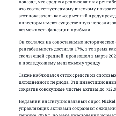
показал, что средняя реализованная рентаб
что соответствует самому высокому показате
этот показатель как «серьезный предупреж
инвесторы имеют существенную нереализов
возможность фиксации прибыли.
Он сослался на сопоставимые исторические
рентабельность достигла 17%, в то время к
скользящей средней, произошел в марте 202
и последующему медвежьему тренду.
Также наблюдался отток средств из спотовы
пятидневного периода. Эти инвестиционные
сократив совокупные чистые активы до $12,
Недавний институциональный опрос
Nickel
управляющих активами сохраняют ожидания 
течение 2026 г. по мере ужесточения норма