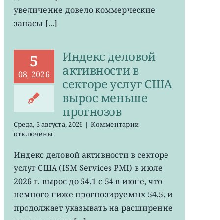
увеличение довело коммерческие
запасы [...]
Индекс деловой
5
активности в
08, 2026
секторе услуг США
вырос меньше
прогнозов
к
Среда, 5 августа, 2026
|
Комментарии
записи
отключены
Индекс
деловой
Индекс деловой активности в секторе
активности
услуг США (ISM Services PMI) в июле
в
секторе
2026 г. вырос до 54,1 с 54 в июне, что
услуг
немного ниже прогнозируемых 54,5, и
США
продолжает указывать на расширение
вырос
меньше