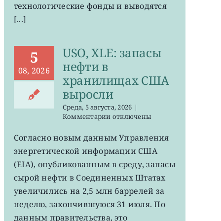
технологические фонды и выводятся
[...]
USO, XLE: запасы
5
нефти в
08, 2026
хранилищах США
выросли
Среда, 5 августа, 2026
|
к
Комментарии
отключены
записи
USO,
Согласно новым данным Управления
XLE:
энергетической информации США
запасы
нефти
(EIA), опубликованным в среду, запасы
в
сырой нефти в Соединенных Штатах
хранилищах
увеличились на 2,5 млн баррелей за
США
выросли
неделю, закончившуюся 31 июля. По
данным правительства, это