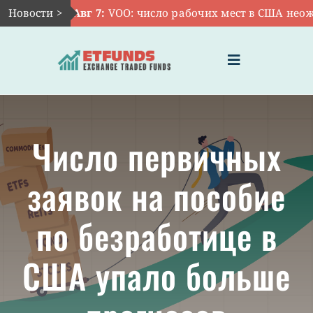
Skip
Новости >
Авг 7:
VOO: число рабочих мест в США неожи
to
content
Toggle
Navigation
ГЛАВНАЯ
Число первичных
ЧТО ТАКОЕ ETF
заявок на пособие
ИНВЕСТИЦИИ В ETF
по безработице в
ТЕМАТИЧЕСКИЕ ETF
США упало больше
АКТУАЛЬНЫЕ