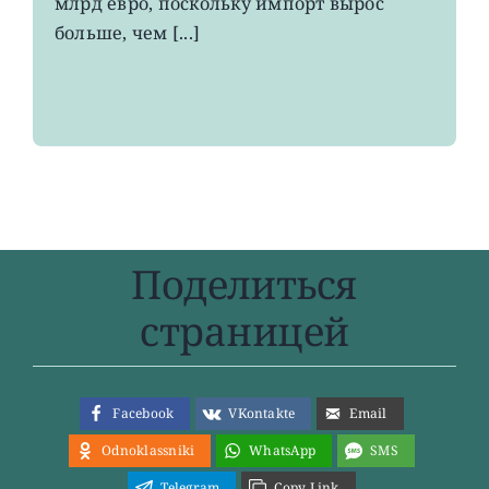
млрд евро, поскольку импорт вырос
больше, чем [...]
Поделиться
страницей
Facebook
VKontakte
Email
Odnoklassniki
WhatsApp
SMS
Telegram
Copy Link