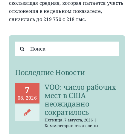
скользящая средняя, которая пытается учесть
отклонения в недельном показателе,
снизилась до 219 750 с 218 тыс.
Результат
поиска:
Последние Новости
VOO: число рабочих
7
мест в США
08, 2026
неожиданно
сократилось
Пятница, 7 августа, 2026
|
к
Комментарии
отключены
записи