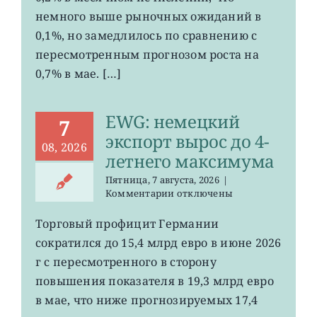
ослаб
немного выше рыночных ожиданий в
до
0,1%, но замедлилось по сравнению с
0,2%
пересмотренным прогнозом роста на
0,7% в мае. […]
EWG: немецкий
7
экспорт вырос до 4-
08, 2026
летнего максимума
Пятница, 7 августа, 2026
|
к
Комментарии
отключены
записи
EWG:
Торговый профицит Германии
немецкий
сократился до 15,4 млрд евро в июне 2026
экспорт
вырос
г с пересмотренного в сторону
до
повышения показателя в 19,3 млрд евро
4-
в мае, что ниже прогнозируемых 17,4
летнего
максимума