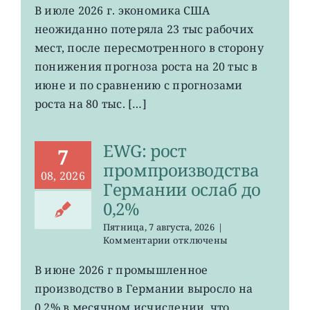
VOO:
В июле 2026 г. экономика США
число
неожиданно потеряла 23 тыс рабочих
рабочих
мест
мест, после пересмотренного в сторону
в
понижения прогноза роста на 20 тыс в
США
июне и по сравнению с прогнозами
неожиданно
сократилось
роста на 80 тыс. […]
EWG: рост
7
промпроизводства
08, 2026
Германии ослаб до
0,2%
Пятница, 7 августа, 2026
|
к
Комментарии
отключены
записи
EWG:
В июне 2026 г промышленное
рост
производство в Германии выросло на
промпроизводства
Германии
0,2% в месячном исчислении, что