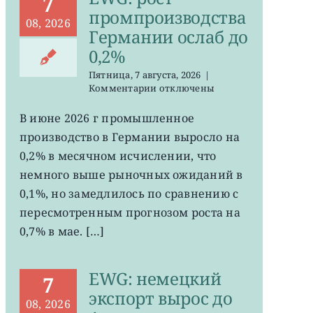
7
промпроизводства
08, 2026
Германии ослаб до
0,2%
Пятница, 7 августа, 2026
|
к
Комментарии
отключены
записи
EWG:
В июне 2026 г промышленное
рост
производство в Германии выросло на
промпроизводства
Германии
0,2% в месячном исчислении, что
ослаб
немного выше рыночных ожиданий в
до
0,1%, но замедлилось по сравнению с
0,2%
пересмотренным прогнозом роста на
0,7% в мае. […]
EWG: немецкий
7
экспорт вырос до
08, 2026