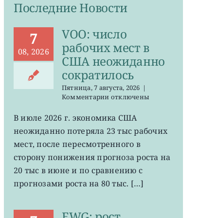
Последние Новости
VOO: число
7
рабочих мест в
08, 2026
США неожиданно
сократилось
Пятница, 7 августа, 2026
|
к
Комментарии
отключены
записи
VOO:
В июле 2026 г. экономика США
число
неожиданно потеряла 23 тыс рабочих
рабочих
мест
мест, после пересмотренного в
в
сторону понижения прогноза роста на
США
20 тыс в июне и по сравнению с
неожиданно
сократилось
прогнозами роста на 80 тыс. […]
EWG: рост