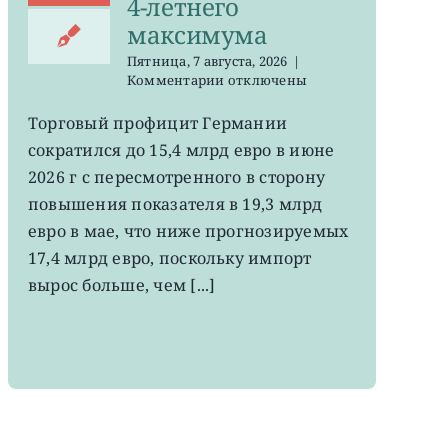
4-летнего
максимума
Пятница, 7 августа, 2026
|
к
Комментарии
отключены
записи
EWG:
Торговый профицит Германии
немецкий
сократился до 15,4 млрд евро в июне
экспорт
вырос
2026 г с пересмотренного в сторону
до
повышения показателя в 19,3 млрд
4-
евро в мае, что ниже прогнозируемых
летнего
максимума
17,4 млрд евро, поскольку импорт
вырос больше, чем [...]