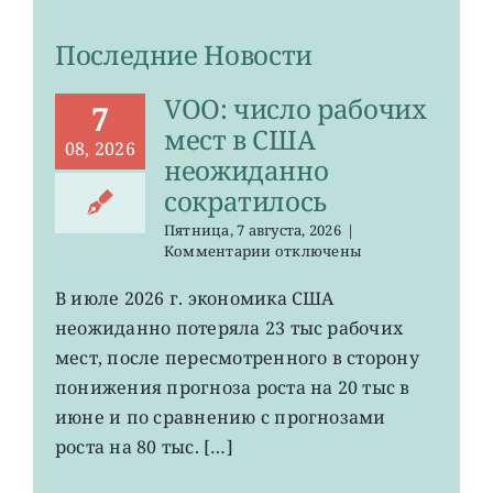
Последние Новости
VOO: число рабочих
7
мест в США
08, 2026
неожиданно
сократилось
Пятница, 7 августа, 2026
|
к
Комментарии
отключены
записи
VOO:
В июле 2026 г. экономика США
число
неожиданно потеряла 23 тыс рабочих
рабочих
мест
мест, после пересмотренного в сторону
в
понижения прогноза роста на 20 тыс в
США
июне и по сравнению с прогнозами
неожиданно
сократилось
роста на 80 тыс. […]