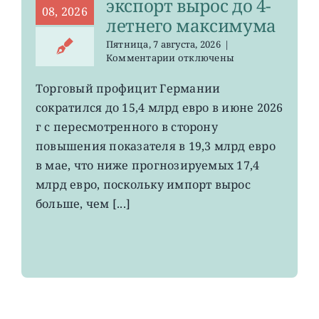
экспорт вырос до 4-
08, 2026
летнего максимума
Пятница, 7 августа, 2026
|
к
Комментарии
отключены
записи
EWG:
Торговый профицит Германии
немецкий
сократился до 15,4 млрд евро в июне 2026
экспорт
вырос
г с пересмотренного в сторону
до
повышения показателя в 19,3 млрд евро
4-
в мае, что ниже прогнозируемых 17,4
летнего
максимума
млрд евро, поскольку импорт вырос
больше, чем [...]