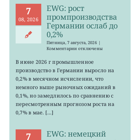
EWG: рост
7
промпроизводства
08, 2026
Германии ослаб до
0,2%
Пятница, 7 августа, 2026
|
к
Комментарии
отключены
записи
EWG:
В июне 2026 г промышленное
рост
производство в Германии выросло на
промпроизводства
Германии
0,2% в месячном исчислении, что
ослаб
немного выше рыночных ожиданий в
до
0,1%, но замедлилось по сравнению с
0,2%
пересмотренным прогнозом роста на
0,7% в мае. […]
EWG: немецкий
7