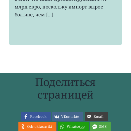
максимума
млрд евро, поскольку импорт вырос
больше, чем [...]
Поделиться
страницей
Facebook
VKontakte
Email
Odnoklassniki
WhatsApp
SMS