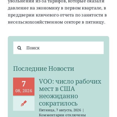
увольнений из-за тарифов, которые оказали
давление на экономику в первом квартале, в
преддверии ключевого отчета по занятости в
несельскохозяйственном секторе в пятницу.
Результат
поиска:
Последние Новости
VOO: число рабочих
7
мест в США
08, 2026
неожиданно
сократилось
Пятница, 7 августа, 2026
|
к
Комментарии
отключены