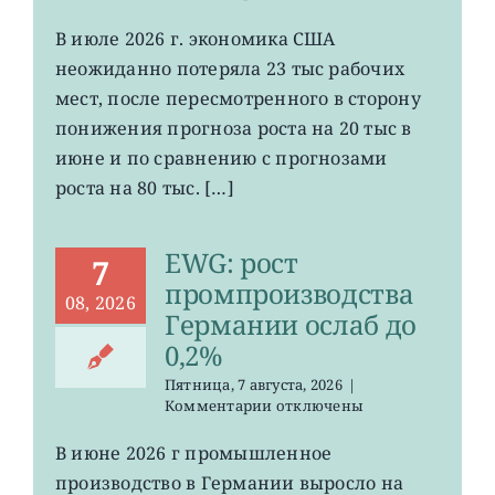
записи
VOO:
В июле 2026 г. экономика США
число
неожиданно потеряла 23 тыс рабочих
рабочих
мест
мест, после пересмотренного в сторону
в
понижения прогноза роста на 20 тыс в
США
июне и по сравнению с прогнозами
неожиданно
сократилось
роста на 80 тыс. […]
EWG: рост
7
промпроизводства
08, 2026
Германии ослаб до
0,2%
Пятница, 7 августа, 2026
|
к
Комментарии
отключены
записи
EWG:
В июне 2026 г промышленное
рост
производство в Германии выросло на
промпроизводства