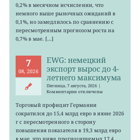
Германии
0,2% в месячном исчислении, что
ослаб
немного выше рыночных ожиданий в
до
0,1%, но замедлилось по сравнению с
0,2%
пересмотренным прогнозом роста на
0,7% в мае. […]
EWG: немецкий
7
экспорт вырос до 4-
08, 2026
летнего максимума
Пятница, 7 августа, 2026
|
к
Комментарии
отключены
записи
EWG:
Торговый профицит Германии
немецкий
сократился до 15,4 млрд евро в июне 2026
экспорт
вырос
г с пересмотренного в сторону
до
повышения показателя в 19,3 млрд евро
4-
в мае, что ниже прогнозируемых 17,4
летнего