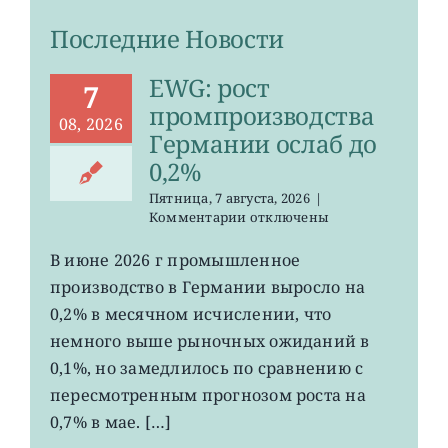
Последние Новости
EWG: рост
7
промпроизводства
08, 2026
Германии ослаб до
0,2%
Пятница, 7 августа, 2026
|
к
Комментарии
отключены
записи
EWG:
В июне 2026 г промышленное
рост
производство в Германии выросло на
промпроизводства
Германии
0,2% в месячном исчислении, что
ослаб
немного выше рыночных ожиданий в
до
0,1%, но замедлилось по сравнению с
0,2%
пересмотренным прогнозом роста на
0,7% в мае. […]