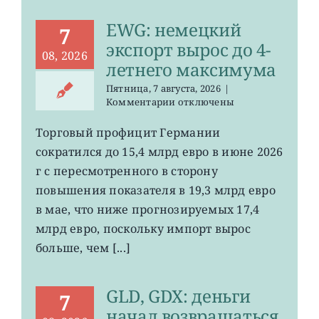
EWG: немецкий
7
экспорт вырос до 4-
08, 2026
летнего максимума
Пятница, 7 августа, 2026
|
к
Комментарии
отключены
записи
EWG:
Торговый профицит Германии
немецкий
сократился до 15,4 млрд евро в июне 2026
экспорт
вырос
г с пересмотренного в сторону
до
повышения показателя в 19,3 млрд евро
4-
в мае, что ниже прогнозируемых 17,4
летнего
максимума
млрд евро, поскольку импорт вырос
больше, чем [...]
GLD, GDX: деньги
7
начал возвращаться