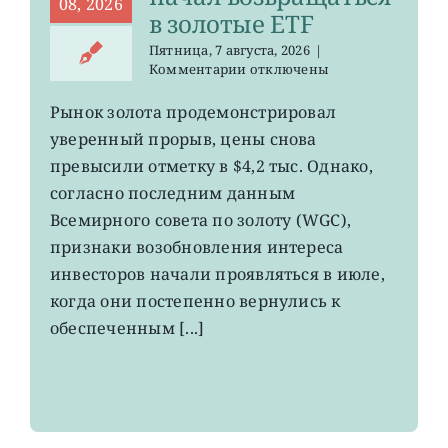
08, 2026
в золотые ETF
Пятница, 7 августа, 2026
|
к
Комментарии
отключены
записи
GLD,
Рынок золота продемонстрировал
GDX:
уверенный прорыв, цены снова
деньги
начал
превысили отметку в $4,2 тыс. Однако,
возвращаться
согласно последним данным
в
Всемирного совета по золоту (WGC),
золотые
ETF
признаки возобновления интереса
инвесторов начали проявляться в июле,
когда они постепенно вернулись к
обеспеченным [...]