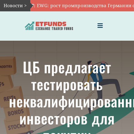
Skip
Новости >
Авг 7:
EWG: рост промпроизводства Германии осла
to
content
Toggle
Navigation
ГЛАВНАЯ
ЦБ предлагает
ЧТО ТАКОЕ ETF
тестировать
ИНВЕСТИЦИИ В ETF
неквалифицирован
ТЕМАТИЧЕСКИЕ ETF
инвесторов для
АКТУАЛЬНЫЕ