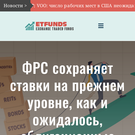
Skip
Новости >
Авг 7:
VOO: число рабочих мест в США неожиданно 
to
content
Toggle
Navigation
ГЛАВНАЯ
ФРС сохраняет
ЧТО ТАКОЕ ETF
ставки на прежнем
ИНВЕСТИЦИИ В ETF
уровне, как и
ТЕМАТИЧЕСКИЕ ETF
ожидалось,
АКТУАЛЬНЫЕ