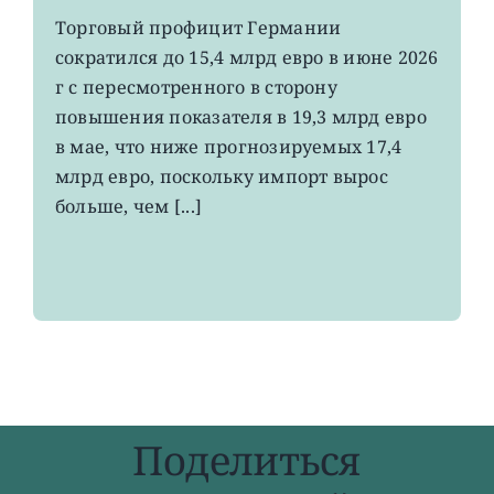
EWG:
Торговый профицит Германии
немецкий
сократился до 15,4 млрд евро в июне 2026
экспорт
вырос
г с пересмотренного в сторону
до
повышения показателя в 19,3 млрд евро
4-
в мае, что ниже прогнозируемых 17,4
летнего
максимума
млрд евро, поскольку импорт вырос
больше, чем [...]
Поделиться