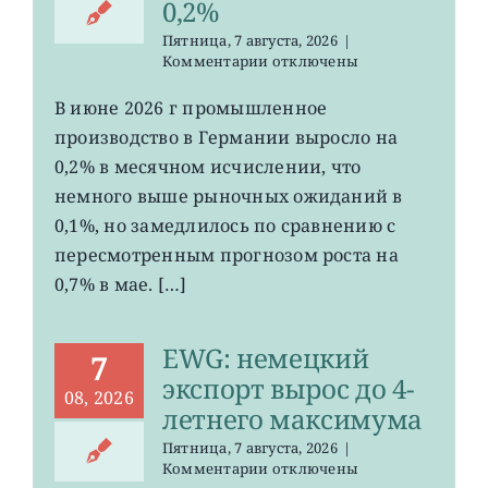
0,2%
Пятница, 7 августа, 2026
|
к
Комментарии
отключены
записи
EWG:
В июне 2026 г промышленное
рост
производство в Германии выросло на
промпроизводства
Германии
0,2% в месячном исчислении, что
ослаб
немного выше рыночных ожиданий в
до
0,1%, но замедлилось по сравнению с
0,2%
пересмотренным прогнозом роста на
0,7% в мае. […]
EWG: немецкий
7
экспорт вырос до 4-
08, 2026
летнего максимума
Пятница, 7 августа, 2026
|
к
Комментарии
отключены
записи