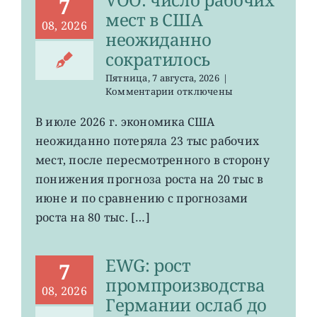
7
мест в США
08, 2026
неожиданно
сократилось
Пятница, 7 августа, 2026
|
к
Комментарии
отключены
записи
VOO:
В июле 2026 г. экономика США
число
неожиданно потеряла 23 тыс рабочих
рабочих
мест
мест, после пересмотренного в сторону
в
понижения прогноза роста на 20 тыс в
США
июне и по сравнению с прогнозами
неожиданно
сократилось
роста на 80 тыс. […]
EWG: рост
7
промпроизводства
08, 2026
Германии ослаб до