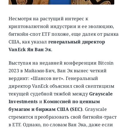
Несмотря на растущий интерес к
криптовалютной индустрии и ее эволюцию,
биткойн-спот ETF похоже, еще далек от рынка
США, как указал
генеральный директор
VanEck Ян Ван Эк
.
Выступая на недавней конференции Bitcoin
2023 в Майами-Бич, Ван Эк вынес четкий
вердикт: «Шансов нет». Генеральный
директор VanEck объяснил свой скептицизм
текущей судебной тяжбой между
Grayscale
Investments
и
Комиссией по ценным
бумагам и биржам США (SEC)
. Grayscale
стремится преобразовать свой биткойн-траст
в ETF. Однако, по словам Ван Эка, даже если