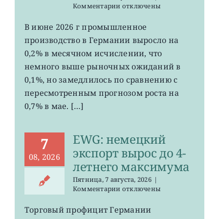
к
Комментарии
отключены
записи
EWG:
В июне 2026 г промышленное
рост
производство в Германии выросло на
промпроизводства
Германии
0,2% в месячном исчислении, что
ослаб
немного выше рыночных ожиданий в
до
0,1%, но замедлилось по сравнению с
0,2%
пересмотренным прогнозом роста на
0,7% в мае. […]
EWG: немецкий
7
экспорт вырос до 4-
08, 2026
летнего максимума
Пятница, 7 августа, 2026
|
к
Комментарии
отключены
записи
EWG:
Торговый профицит Германии
немецкий