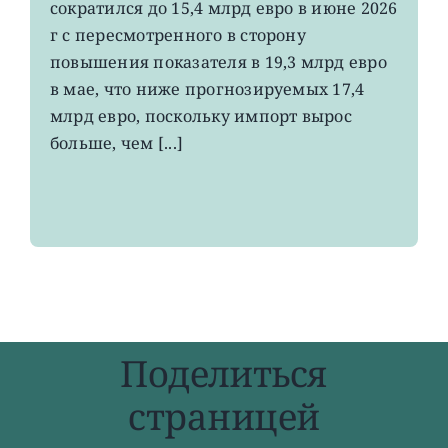
сократился до 15,4 млрд евро в июне 2026
экспорт
вырос
г с пересмотренного в сторону
до
повышения показателя в 19,3 млрд евро
4-
в мае, что ниже прогнозируемых 17,4
летнего
максимума
млрд евро, поскольку импорт вырос
больше, чем [...]
Поделиться
страницей