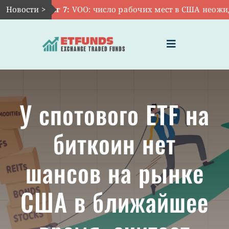
Skip
Новости >
Авг 7:
VOO: число рабочих мест в США неожидан
to
content
Toggle
Navigation
ГЛАВНАЯ
У спотового ETF на
ЧТО ТАКОЕ ETF
биткоин нет
ИНВЕСТИЦИИ В ETF
шансов на рынке
ТЕМАТИЧЕСКИЕ ETF
США в ближайшее
АКТУАЛЬНЫЕ