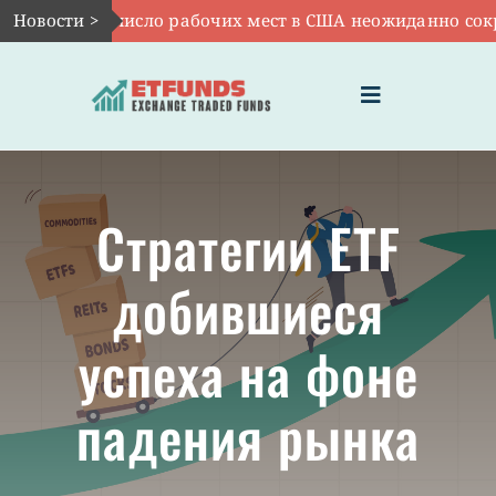
Skip
 7:
Новости >
VOO: число рабочих мест в США неожиданно сократи
to
content
Toggle
Navigation
ГЛАВНАЯ
Стратегии ETF
ЧТО ТАКОЕ ETF
добившиеся
ИНВЕСТИЦИИ В ETF
успеха на фоне
ТЕМАТИЧЕСКИЕ ETF
падения рынка
АКТУАЛЬНЫЕ