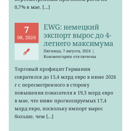
0,7% в мае. […]
EWG: немецкий
7
экспорт вырос до 4-
08, 2026
летнего максимума
Пятница, 7 августа, 2026
|
к
Комментарии
отключены
записи
EWG:
Торговый профицит Германии
немецкий
сократился до 15,4 млрд евро в июне 2026
экспорт
вырос
г с пересмотренного в сторону
до
повышения показателя в 19,3 млрд евро
4-
в мае, что ниже прогнозируемых 17,4
летнего
максимума
млрд евро, поскольку импорт вырос
больше, чем [...]