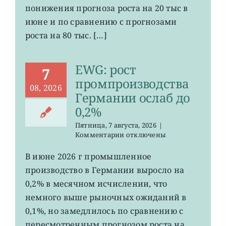
в
понижения прогноза роста на 20 тыс в
США
июне и по сравнению с прогнозами
неожиданно
сократилось
роста на 80 тыс. […]
EWG: рост
7
промпроизводства
08, 2026
Германии ослаб до
0,2%
Пятница, 7 августа, 2026
|
к
Комментарии
отключены
записи
EWG:
В июне 2026 г промышленное
рост
производство в Германии выросло на
промпроизводства
Германии
0,2% в месячном исчислении, что
ослаб
немного выше рыночных ожиданий в
до
0,1%, но замедлилось по сравнению с
0,2%
пересмотренным прогнозом роста на