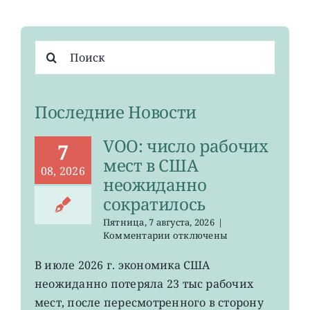
Результат
поиска:
Последние Новости
VOO: число рабочих
7
мест в США
08, 2026
неожиданно
сократилось
Пятница, 7 августа, 2026
|
к
Комментарии
отключены
записи
VOO:
В июле 2026 г. экономика США
число
неожиданно потеряла 23 тыс рабочих
рабочих
мест
мест, после пересмотренного в сторону