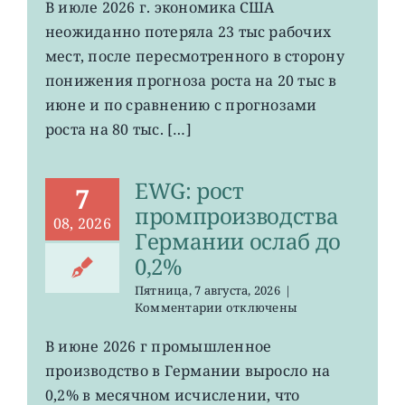
VOO:
В июле 2026 г. экономика США
число
неожиданно потеряла 23 тыс рабочих
рабочих
мест
мест, после пересмотренного в сторону
в
понижения прогноза роста на 20 тыс в
США
июне и по сравнению с прогнозами
неожиданно
сократилось
роста на 80 тыс. […]
EWG: рост
7
промпроизводства
08, 2026
Германии ослаб до
0,2%
Пятница, 7 августа, 2026
|
к
Комментарии
отключены
записи
EWG:
В июне 2026 г промышленное
рост
производство в Германии выросло на
промпроизводства
Германии
0,2% в месячном исчислении, что