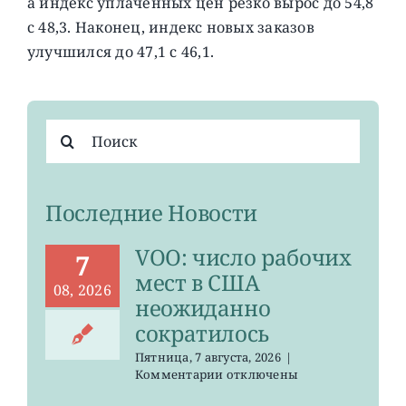
а индекс уплаченных цен резко вырос до 54,8
с 48,3. Наконец, индекс новых заказов
улучшился до 47,1 с 46,1.
Результат
поиска:
Последние Новости
VOO: число рабочих
7
мест в США
08, 2026
неожиданно
сократилось
Пятница, 7 августа, 2026
|
к
Комментарии
отключены
записи