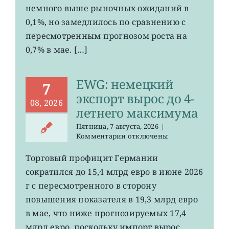
ослаб
немного выше рыночных ожиданий в
до
0,1%, но замедлилось по сравнению с
0,2%
пересмотренным прогнозом роста на
0,7% в мае. […]
EWG: немецкий
7
экспорт вырос до 4-
08, 2026
летнего максимума
Пятница, 7 августа, 2026
|
к
Комментарии
отключены
записи
EWG:
Торговый профицит Германии
немецкий
сократился до 15,4 млрд евро в июне 2026
экспорт
вырос
г с пересмотренного в сторону
до
повышения показателя в 19,3 млрд евро
4-
в мае, что ниже прогнозируемых 17,4
летнего
максимума
млрд евро, поскольку импорт вырос