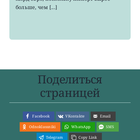
больше, чем [...]
Поделиться
страницей
Facebook
VKontakte
Email
Odnoklassniki
WhatsApp
SMS
Telegram
Copy Link