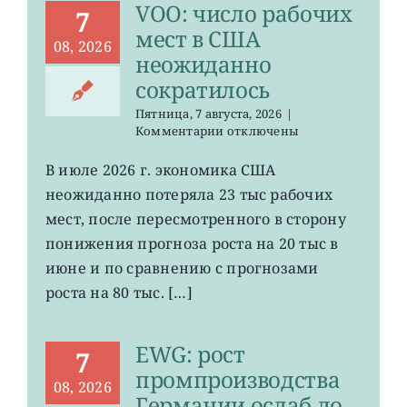
VOO: число рабочих
7
мест в США
08, 2026
неожиданно
сократилось
Пятница, 7 августа, 2026
|
к
Комментарии
отключены
записи
VOO:
В июле 2026 г. экономика США
число
неожиданно потеряла 23 тыс рабочих
рабочих
мест
мест, после пересмотренного в сторону
в
понижения прогноза роста на 20 тыс в
США
июне и по сравнению с прогнозами
неожиданно
сократилось
роста на 80 тыс. […]
EWG: рост
7
промпроизводства
08, 2026
Германии ослаб до