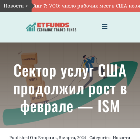
Skip
Новости >
Авг 7:
VOO: число рабочих мест в США неожи
to
content
Toggle
Navigation
ГЛАВНАЯ
Сектор услуг США
ЧТО ТАКОЕ ETF
продолжил рост в
ИНВЕСТИЦИИ В ETF
феврале — ISM
ТЕМАТИЧЕСКИЕ ETF
АКТУАЛЬНЫЕ
Published On: Вторник, 5 марта, 2024
Categories:
Новости