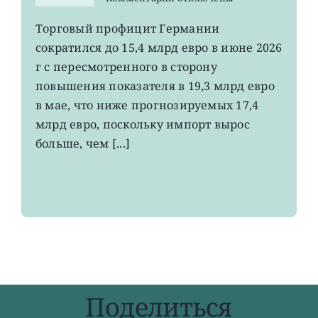
записи
EWG:
Торговый профицит Германии
немецкий
сократился до 15,4 млрд евро в июне 2026
экспорт
вырос
г с пересмотренного в сторону
до
повышения показателя в 19,3 млрд евро
4-
в мае, что ниже прогнозируемых 17,4
летнего
максимума
млрд евро, поскольку импорт вырос
больше, чем [...]
Поделиться