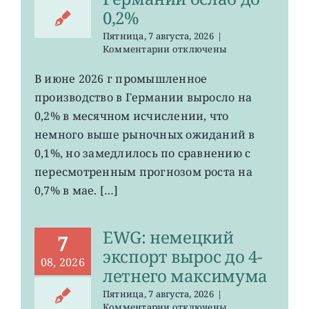
0,2%
Пятница, 7 августа, 2026
|
к
Комментарии
отключены
записи
EWG:
В июне 2026 г промышленное
рост
производство в Германии выросло на
промпроизводства
Германии
0,2% в месячном исчислении, что
ослаб
немного выше рыночных ожиданий в
до
0,1%, но замедлилось по сравнению с
0,2%
пересмотренным прогнозом роста на
0,7% в мае. […]
EWG: немецкий
7
экспорт вырос до 4-
08, 2026
летнего максимума
Пятница, 7 августа, 2026
|
к
Комментарии
отключены