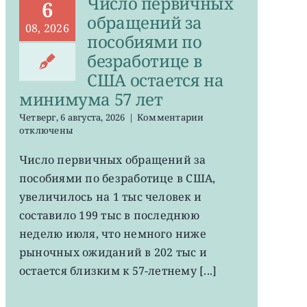
Число первичных
6
обращений за
08, 2026
пособиями по
безработице в
США остается на
минимума 57 лет
к
Четверг, 6 августа, 2026
|
Комментарии
записи
отключены
Число
первичных
Число первичных обращений за
обращений
пособиями по безработице в США,
за
пособиями
увеличилось на 1 тыс человек и
по
составило 199 тыс в последнюю
безработице
неделю июля, что немного ниже
в
США
рыночных ожиданий в 202 тыс и
остается
остается близким к 57-летнему [...]
на
минимума
57