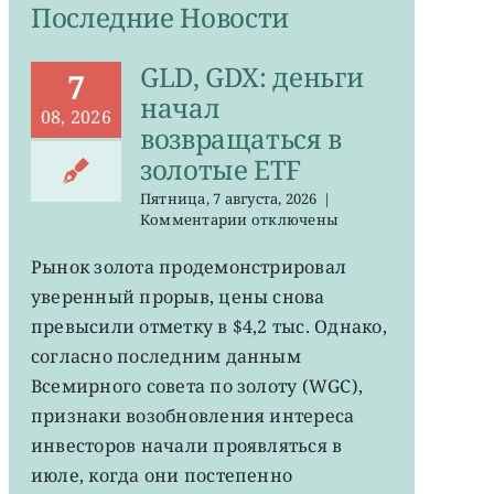
Последние Новости
GLD, GDX: деньги
7
начал
08, 2026
возвращаться в
золотые ETF
Пятница, 7 августа, 2026
|
к
Комментарии
отключены
записи
GLD,
Рынок золота продемонстрировал
GDX:
уверенный прорыв, цены снова
деньги
начал
превысили отметку в $4,2 тыс. Однако,
возвращаться
согласно последним данным
в
Всемирного совета по золоту (WGC),
золотые
ETF
признаки возобновления интереса
инвесторов начали проявляться в
июле, когда они постепенно