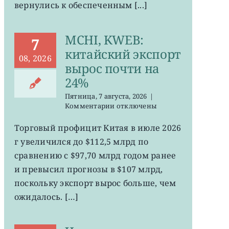
вернулись к обеспеченным [...]
MCHI, KWEB:
7
китайский экспорт
08, 2026
вырос почти на
24%
Пятница, 7 августа, 2026
|
к
Комментарии
отключены
записи
MCHI,
Торговый профицит Китая в июле 2026
KWEB:
г увеличился до $112,5 млрд по
китайский
экспорт
сравнению с $97,70 млрд годом ранее
вырос
и превысил прогнозы в $107 млрд,
почти
поскольку экспорт вырос больше, чем
на
24%
ожидалось. […]