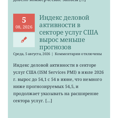
Индекс деловой
5
активности в
08, 2026
секторе услуг США
вырос меньше
прогнозов
к
Среда, 5 августа, 2026
|
Комментарии
отключены
записи
Индекс
Индекс деловой активности в секторе
деловой
услуг США (ISM Services PMI) в июле 2026
активности
в
г. вырос до 54,1 с 54 в июне, что немного
секторе
ниже прогнозируемых 54,5, и
услуг
продолжает указывать на расширение
США
вырос
сектора услуг. […]
меньше
прогнозов