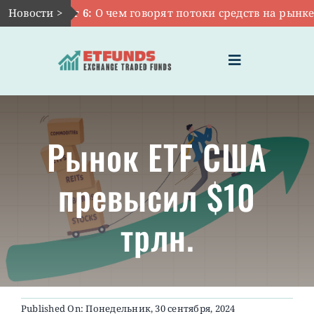
Skip
Новости >
Авг 6:
О чем говорят потоки средств на рынке ET
to
content
Toggle
Navigation
ГЛАВНАЯ
Рынок ETF США
ЧТО ТАКОЕ ETF
превысил $10
ИНВЕСТИЦИИ В ETF
трлн.
ТЕМАТИЧЕСКИЕ ETF
АКТУАЛЬНЫЕ
Published On: Понедельник, 30 сентября, 2024