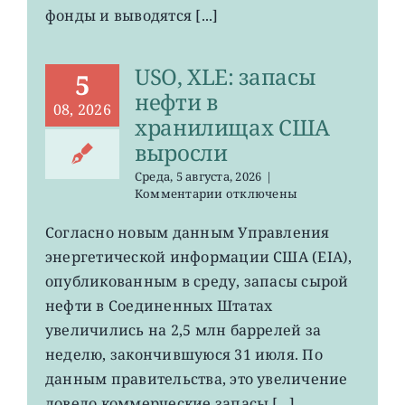
фонды и выводятся [...]
USO, XLE: запасы
5
нефти в
08, 2026
хранилищах США
выросли
Среда, 5 августа, 2026
|
к
Комментарии
отключены
записи
USO,
Согласно новым данным Управления
XLE:
энергетической информации США (EIA),
запасы
нефти
опубликованным в среду, запасы сырой
в
нефти в Соединенных Штатах
хранилищах
увеличились на 2,5 млн баррелей за
США
выросли
неделю, закончившуюся 31 июля. По
данным правительства, это увеличение
довело коммерческие запасы [...]