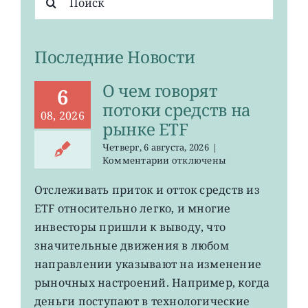
поиска:
Последние Новости
О чем говорят
6
потоки средств на
08, 2026
рынке ETF
Четверг, 6 августа, 2026
|
к
Комментарии
отключены
записи
О
Отслеживать приток и отток средств из
чем
ETF относительно легко, и многие
говорят
потоки
инвесторы пришли к выводу, что
средств
значительные движения в любом
на
направлении указывают на изменение
рынке
ETF
рыночных настроений. Например, когда
деньги поступают в технологические