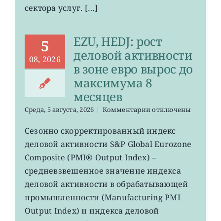
вырос
сектора услуг. […]
меньше
прогнозов
EZU, HEDJ: рост
5
деловой активности
08, 2026
в зоне евро вырос до
максимума 8
месяцев
к
Среда, 5 августа, 2026
|
Комментарии
отключены
записи
EZU,
Сезонно скорректированный индекс
HEDJ:
деловой активности S&P Global Eurozone
рост
деловой
Composite (PMI® Output Index) –
активности
средневзвешенное значение индекса
в
деловой активности в обрабатывающей
зоне
евро
промышленности (Manufacturing PMI
вырос
Output Index) и индекса деловой
до