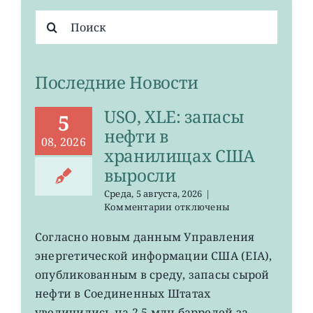
Результат
поиска:
Последние Новости
USO, XLE: запасы
5
нефти в
08, 2026
хранилищах США
выросли
Среда, 5 августа, 2026
|
к
Комментарии
отключены
записи
USO,
Согласно новым данным Управления
XLE:
энергетической информации США (EIA),
запасы
нефти
опубликованным в среду, запасы сырой
в
нефти в Соединенных Штатах
хранилищах
увеличились на 2,5 млн баррелей за
США