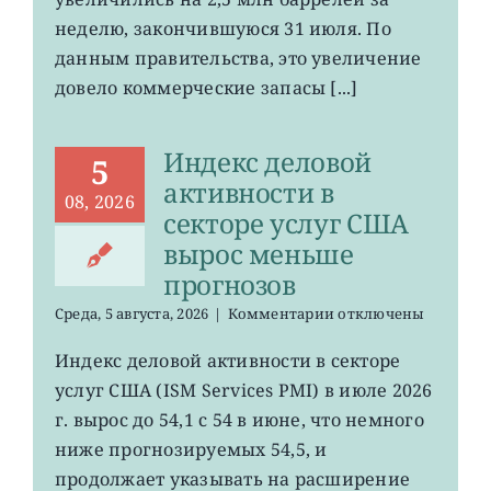
выросли
неделю, закончившуюся 31 июля. По
данным правительства, это увеличение
довело коммерческие запасы [...]
Индекс деловой
5
активности в
08, 2026
секторе услуг США
вырос меньше
прогнозов
к
Среда, 5 августа, 2026
|
Комментарии
отключены
записи
Индекс
Индекс деловой активности в секторе
деловой
услуг США (ISM Services PMI) в июле 2026
активности
в
г. вырос до 54,1 с 54 в июне, что немного
секторе
ниже прогнозируемых 54,5, и
услуг
продолжает указывать на расширение
США