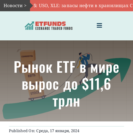
Skip
Новости >
Авг 5:
USO, XLE: запасы нефти в хранилищах США
to
content
Toggle
Navigation
ГЛАВНАЯ
Рынок ETF в мире
ЧТО ТАКОЕ ETF
вырос до $11,6
ИНВЕСТИЦИИ В ETF
трлн
ТЕМАТИЧЕСКИЕ ETF
АКТУАЛЬНЫЕ
Published On: Среда, 17 января, 2024