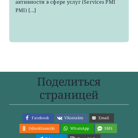
максимума
активности в сфере услуг (Services PMI
8
PMI) [...]
месяцев
Поделиться
страницей
Facebook
VKontakte
Email
Odnoklassniki
WhatsApp
SMS