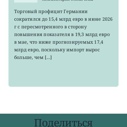
записи
EWG:
Торговый профицит Германии
немецкий
сократился до 15,4 млрд евро в июне 2026
экспорт
вырос
г с пересмотренного в сторону
до
повышения показателя в 19,3 млрд евро
4-
в мае, что ниже прогнозируемых 17,4
летнего
максимума
млрд евро, поскольку импорт вырос
больше, чем [...]
Поделиться