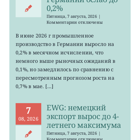
0,2%
Пятница, 7 августа, 2026
|
к
Комментарии
отключены
записи
EWG:
В июне 2026 г промышленное
рост
производство в Германии выросло на
промпроизводства
Германии
0,2% в месячном исчислении, что
ослаб
немного выше рыночных ожиданий в
до
0,1%, но замедлилось по сравнению с
0,2%
пересмотренным прогнозом роста на
0,7% в мае. […]
EWG: немецкий
7
экспорт вырос до 4-
08, 2026
летнего максимума
Пятница, 7 августа, 2026
|
к
Комментарии
отключены