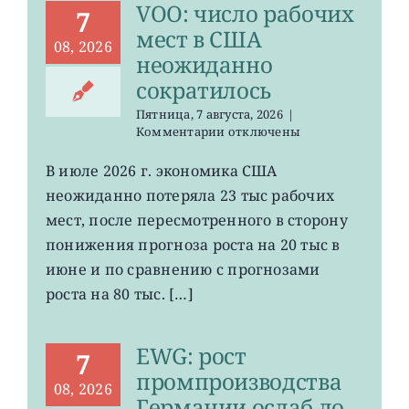
VOO: число рабочих
7
мест в США
08, 2026
неожиданно
сократилось
Пятница, 7 августа, 2026
|
к
Комментарии
отключены
записи
VOO:
В июле 2026 г. экономика США
число
неожиданно потеряла 23 тыс рабочих
рабочих
мест
мест, после пересмотренного в сторону
в
понижения прогноза роста на 20 тыс в
США
июне и по сравнению с прогнозами
неожиданно
сократилось
роста на 80 тыс. […]
EWG: рост
7
промпроизводства
08, 2026
Германии ослаб до