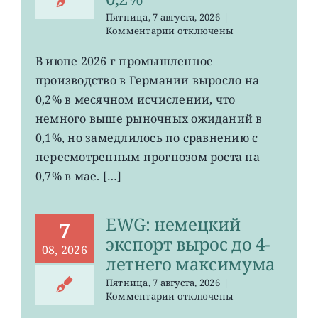
Пятница, 7 августа, 2026
|
к
Комментарии
отключены
записи
EWG:
В июне 2026 г промышленное
рост
производство в Германии выросло на
промпроизводства
Германии
0,2% в месячном исчислении, что
ослаб
немного выше рыночных ожиданий в
до
0,1%, но замедлилось по сравнению с
0,2%
пересмотренным прогнозом роста на
0,7% в мае. […]
EWG: немецкий
7
экспорт вырос до 4-
08, 2026
летнего максимума
Пятница, 7 августа, 2026
|
к
Комментарии
отключены
записи