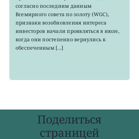
возвращаться
согласно последним данным
в
Всемирного совета по золоту (WGC),
золотые
ETF
признаки возобновления интереса
инвесторов начали проявляться в июле,
когда они постепенно вернулись к
обеспеченным [...]
Поделиться
страницей