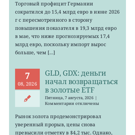
EWG:
Торговый профицит Германии
немецкий
сократился до 15,4 млрд евро в июне 2026
экспорт
вырос
г с пересмотренного в сторону
до
повышения показателя в 19,3 млрд евро
4-
в мае, что ниже прогнозируемых 17,4
летнего
максимума
млрд евро, поскольку импорт вырос
больше, чем [...]
GLD, GDX: деньги
7
начал возвращаться
08, 2026
в золотые ETF
Пятница, 7 августа, 2026
|
к
Комментарии
отключены
записи
GLD,
Рынок золота продемонстрировал
GDX:
уверенный прорыв, цены снова
деньги
начал
превысили отметку в $4,2 тыс. Однако,