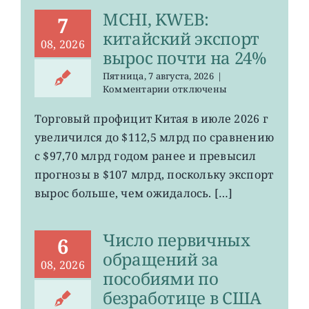
MCHI, KWEB:
7
китайский экспорт
08, 2026
вырос почти на 24%
Пятница, 7 августа, 2026
|
к
Комментарии
отключены
записи
MCHI,
Торговый профицит Китая в июле 2026 г
KWEB:
увеличился до $112,5 млрд по сравнению
китайский
экспорт
с $97,70 млрд годом ранее и превысил
вырос
прогнозы в $107 млрд, поскольку экспорт
почти
вырос больше, чем ожидалось. […]
на
24%
Число первичных
6
обращений за
08, 2026
пособиями по
безработице в США