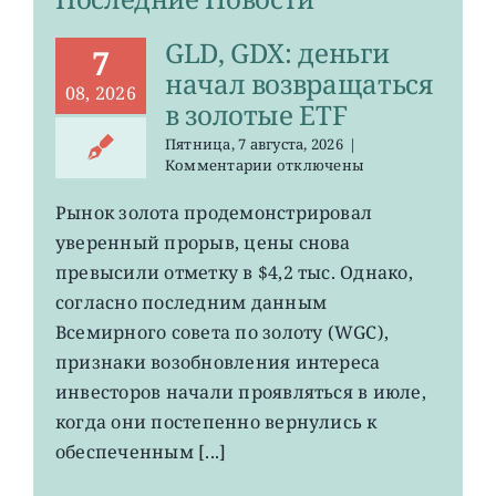
GLD, GDX: деньги
7
начал возвращаться
08, 2026
в золотые ETF
Пятница, 7 августа, 2026
|
к
Комментарии
отключены
записи
GLD,
Рынок золота продемонстрировал
GDX:
уверенный прорыв, цены снова
деньги
начал
превысили отметку в $4,2 тыс. Однако,
возвращаться
согласно последним данным
в
Всемирного совета по золоту (WGC),
золотые
ETF
признаки возобновления интереса
инвесторов начали проявляться в июле,
когда они постепенно вернулись к
обеспеченным [...]