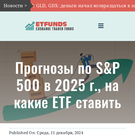
Skip
Новости >
Авг 7:
GLD, GDX: деньги начал возвращаться в золот
to
content
Toggle
Navigation
ГЛАВНАЯ
Прогнозы по S&P
ЧТО ТАКОЕ ETF
500 в 2025 г., на
ИНВЕСТИЦИИ В ETF
какие ETF ставить
ТЕМАТИЧЕСКИЕ ETF
АКТУАЛЬНЫЕ
Published On: Среда, 11 декабря, 2024