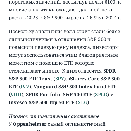
пороговых значений, достигнув почти 6100, и
многие аналитики ожидают дальнейшего
роста в 2025 г. S&P 500 вырос на 26,9% в 2024 г.
Поскольку аналитики Уолл-стрит стали более
оптимистичными в отношении S&P 500 и
повысили целевую цену индекса, инвесторы
могут воспользоваться этим благоприятным
моментом с помощью ETF, которые
отслеживают индекс. К ним относятся
SPDR
S&P 500 ETF Trust (
SPY
)
,
iShares Core S&P 500
ETF (
IVV
)
,
Vanguard S&P 500 Index Fund ETF
(
VOO
)
,
SPDR Portfolio S&P 500 ETF (
SPLG
)
и
Invesco S&P 500 Top 50 ETF (
XLG
)
.
Прогноз оптимистичных аналитиков
У
Oppenheimer
самый оптимистичный