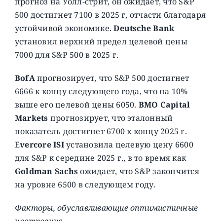
прогноз на Уолл-стрит, он ожидает, что S&P
500 достигнет 7100 в 2025 г, отчасти благодаря
устойчивой экономике.
Deutsche Bank
установил верхний предел целевой цены
7000 для S&P 500 в 2025 г.
BofA
прогнозирует, что S&P 500 достигнет
6666 к концу следующего года, что на 10%
выше его целевой цены 6050.
BMO Capital
Markets
прогнозирует, что эталонный
показатель достигнет 6700 к концу 2025 г.
E
vercore ISI
установила целевую цену 6600
для S&P к середине 2025 г., в то время как
Goldman Sachs
ожидает, что S&P закончится
на уровне 6500 в следующем году.
Факторы, обуславливающие оптимистичные
настроения