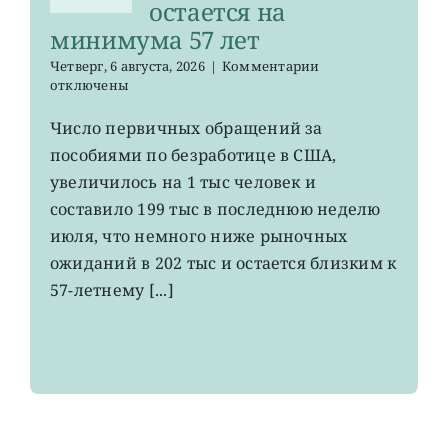
остается на
минимума 57 лет
к
Четверг, 6 августа, 2026
|
Комментарии
записи
отключены
Число
первичных
Число первичных обращений за
обращений
пособиями по безработице в США,
за
пособиями
увеличилось на 1 тыс человек и
по
составило 199 тыс в последнюю неделю
безработице
июля, что немного ниже рыночных
в
США
ожиданий в 202 тыс и остается близким к
остается
57-летнему [...]
на
минимума
57
лет