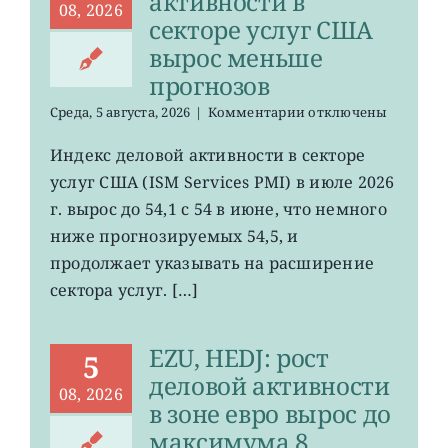
активности в
08, 2026
секторе услуг США
вырос меньше
прогнозов
к
Среда, 5 августа, 2026
|
Комментарии
отключены
записи
Индекс
Индекс деловой активности в секторе
деловой
услуг США (ISM Services PMI) в июле 2026
активности
в
г. вырос до 54,1 с 54 в июне, что немного
секторе
ниже прогнозируемых 54,5, и
услуг
продолжает указывать на расширение
США
вырос
сектора услуг. […]
меньше
прогнозов
EZU, HEDJ: рост
5
деловой активности
08, 2026
в зоне евро вырос до
максимума 8