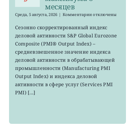
месяцев
к
Среда, 5 августа, 2026
|
Комментарии
отключены
записи
EZU,
Сезонно скорректированный индекс
HEDJ:
деловой активности S&P Global Eurozone
рост
деловой
Composite (PMI® Output Index) –
активности
средневзвешенное значение индекса
в
деловой активности в обрабатывающей
зоне
евро
промышленности (Manufacturing PMI
вырос
Output Index) и индекса деловой
до
максимума
активности в сфере услуг (Services PMI
8
PMI) [...]
месяцев