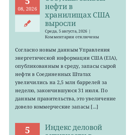
5
нефти в
08, 2026
хранилищах США
выросли
Среда, 5 августа, 2026
|
к
Комментарии
отключены
записи
USO,
Согласно новым данным Управления
XLE:
энергетической информации США (EIA),
запасы
нефти
опубликованным в среду, запасы сырой
в
нефти в Соединенных Штатах
хранилищах
увеличились на 2,5 млн баррелей за
США
выросли
неделю, закончившуюся 31 июля. По
данным правительства, это увеличение
довело коммерческие запасы [...]
Индекс деловой
5