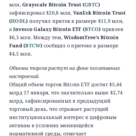
млн,
Grayscale Bitcoin Trust
(
GBTC
)
зафиксировал $20,8 млн,
VanEck Bitcoin Trust
(
HODL
)
получил приток в размере $11,9 млн,
а
Invesco Galaxy Bitcoin ETF (
BTCO
)
привлек
$6,3 млн. Между тем,
WisdomTree’s Bitcoin
Fund (
BTCW
)
сообщил о притоке в размере
$4,5 млн.
Объемы торгов растут на фоне позитивных
настроений
Общий объем торгов Bitcoin ETF достиг $5,44
млрд 17 января, что значительно выше $2,74
млрд, зафиксированных в предыдущий
торговый день, что отражает растущий
институциональный интерес к цифровым
активам в условиях меняющейся
нормативной среды, отмечает