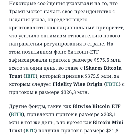
Некоторые сообщения указывали на то, что
Трамп может начать свое президентство с
издания указа, определяющего
криптовалюты как национальный приоритет,
что усилило оптимизм относительно нового
направления регулирования в стране. На
этом позитивном фоне биткоин-ETF
зафиксировали приток в размере $975,6 млн
всего за один день, во главе с
iShares Bitcoin
Trust (
IBIT
)
, который привлек $375,9 млн, за
которым следует
Fidelity Wise Origin (
FBTC
)
с
притоком в размере $326,3 млн.
Другие фонды, такие как
Bitwise Bitcoin ETF
(
BITB
)
, привлекли приток в размере $208,1
млн в тот же день, в то время как
Bitcoin Mini
Trust (
BTC
)
получил приток в размере $21,8