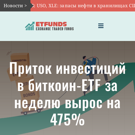
Skip
Новости >
Авг 5:
USO, XLE: запасы нефти в хранилищах США 
to
content
Toggle
Navigation
ГЛАВНАЯ
Приток инвестиций
ЧТО ТАКОЕ ETF
в биткоин-ETF за
ИНВЕСТИЦИИ В ETF
неделю вырос на
ТЕМАТИЧЕСКИЕ ETF
475%
АКТУАЛЬНЫЕ