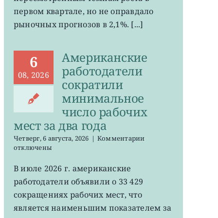
ожиданий
первом квартале, но не оправдало
рыночных прогнозов в 2,1%. [...]
Американские
6
работодатели
08, 2026
сократили
минимальное
число рабочих
мест за два года
к
Четверг, 6 августа, 2026
|
Комментарии
записи
отключены
Американские
работодатели
В июле 2026 г. американские
сократили
работодатели объявили о 33 429
минимальное
число
сокращениях рабочих мест, что
рабочих
является наименьшим показателем за
мест