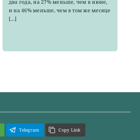
два года, на 27% меньше, чем в июне,
за
два
и на 46% меньше, чем в том же месяце
года
[...]
Telegram
Copy Link