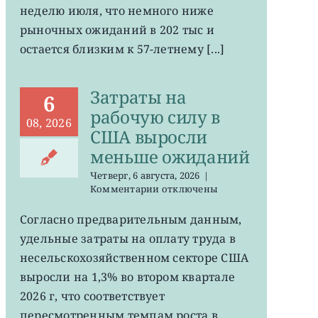
неделю июля, что немного ниже
в
США
рыночных ожиданий в 202 тыс и
остается
остается близким к 57-летнему [...]
на
минимума
57
Затраты на
лет
6
рабочую силу в
08, 2026
США выросли
меньше ожиданий
Четверг, 6 августа, 2026
|
к
Комментарии
отключены
записи
Затраты
Согласно предварительным данным,
на
удельные затраты на оплату труда в
рабочую
силу
несельскохозяйственном секторе США
в
выросли на 1,3% во втором квартале
США
2026 г, что соответствует
выросли
меньше
пересмотренным темпам роста в