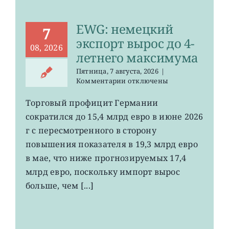
EWG: немецкий
7
экспорт вырос до 4-
08, 2026
летнего максимума
Пятница, 7 августа, 2026
|
к
Комментарии
отключены
записи
EWG:
Торговый профицит Германии
немецкий
сократился до 15,4 млрд евро в июне 2026
экспорт
вырос
г с пересмотренного в сторону
до
повышения показателя в 19,3 млрд евро
4-
в мае, что ниже прогнозируемых 17,4
летнего
максимума
млрд евро, поскольку импорт вырос
больше, чем [...]