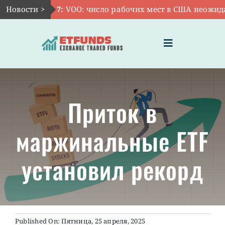
Skip
Новости >
Авг 7:
VOO: число рабочих мест в США неожиданно
to
content
Toggle
Navigation
ГЛАВНАЯ
Приток в
ЧТО ТАКОЕ ETF
маржинальные ETF
ИНВЕСТИЦИИ В ETF
установил рекорд
ТЕМАТИЧЕСКИЕ ETF
АКТУАЛЬНЫЕ
Published On: Пятница, 25 апреля, 2025