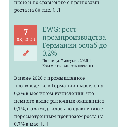
июне и по сравнению с прогнозами
неожиданно
сократилось
роста на 80 тыс. […]
EWG: рост
7
промпроизводства
08, 2026
Германии ослаб до
0,2%
Пятница, 7 августа, 2026
|
к
Комментарии
отключены
записи
EWG:
В июне 2026 г промышленное
рост
производство в Германии выросло на
промпроизводства
Германии
0,2% в месячном исчислении, что
ослаб
немного выше рыночных ожиданий в
до
0,1%, но замедлилось по сравнению с
0,2%
пересмотренным прогнозом роста на
0,7% в мае. […]