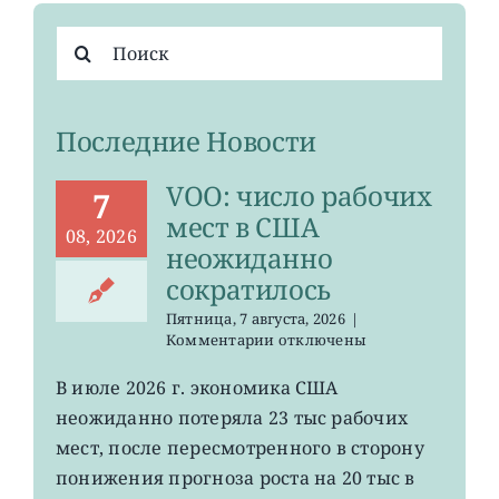
Результат
поиска:
Последние Новости
VOO: число рабочих
7
мест в США
08, 2026
неожиданно
сократилось
Пятница, 7 августа, 2026
|
к
Комментарии
отключены
записи
VOO:
В июле 2026 г. экономика США
число
неожиданно потеряла 23 тыс рабочих
рабочих
мест
мест, после пересмотренного в сторону
в
понижения прогноза роста на 20 тыс в
США