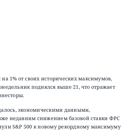
 на 1% от своих исторических максимумов,
онедельник поднялся выше 21, что отражает
нвесторы.
далось, экономическими данными,
акже недавним снижением базовой ставки ФРС
кнули S&P 500 к новому рекордному максимуму