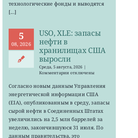
технологические фонды и выводятся
[...]
USO, XLE: запасы
5
нефти в
08, 2026
хранилищах США
выросли
Среда, 5 августа, 2026
|
к
Комментарии
отключены
записи
USO,
Согласно новым данным Управления
XLE:
энергетической информации США
запасы
нефти
(EIA), опубликованным в среду, запасы
в
сырой нефти в Соединенных Штатах
хранилищах
увеличились на 2,5 млн баррелей за
США
выросли
неделю, закончившуюся 31 июля. По
данным правительства, это