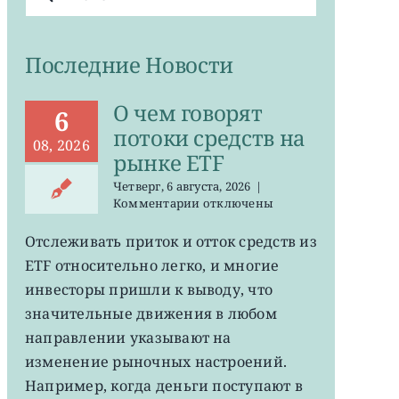
поиска:
Последние Новости
О чем говорят
6
потоки средств на
08, 2026
рынке ETF
Четверг, 6 августа, 2026
|
к
Комментарии
отключены
записи
О
Отслеживать приток и отток средств из
чем
ETF относительно легко, и многие
говорят
потоки
инвесторы пришли к выводу, что
средств
значительные движения в любом
на
направлении указывают на
рынке
ETF
изменение рыночных настроений.
Например, когда деньги поступают в