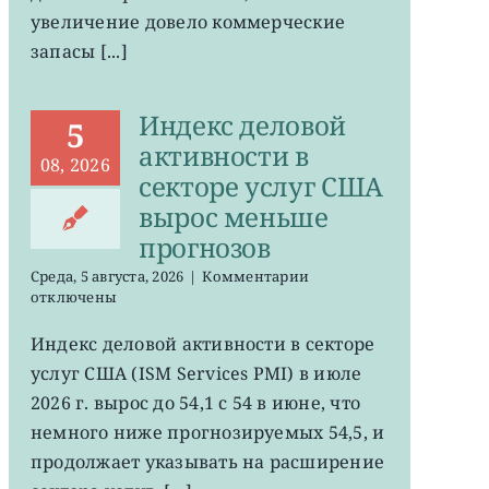
увеличение довело коммерческие
запасы [...]
Индекс деловой
5
активности в
08, 2026
секторе услуг США
вырос меньше
прогнозов
к
Среда, 5 августа, 2026
|
Комментарии
записи
отключены
Индекс
деловой
Индекс деловой активности в секторе
активности
услуг США (ISM Services PMI) в июле
в
секторе
2026 г. вырос до 54,1 с 54 в июне, что
услуг
немного ниже прогнозируемых 54,5, и
США
продолжает указывать на расширение
вырос
меньше